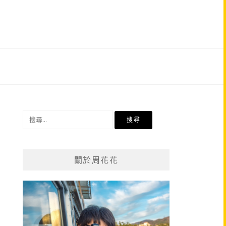
搜
尋
關
鍵
關於周花花
字: