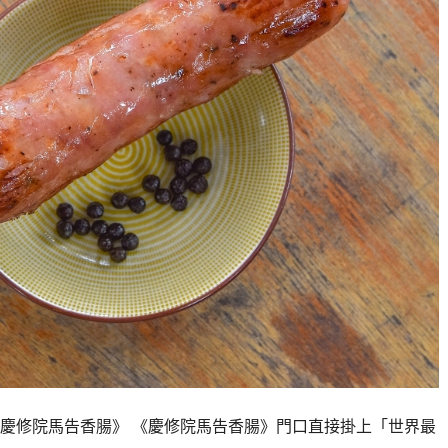
慶修院馬告香腸》 《慶修院馬告香腸》門口直接掛上「世界最