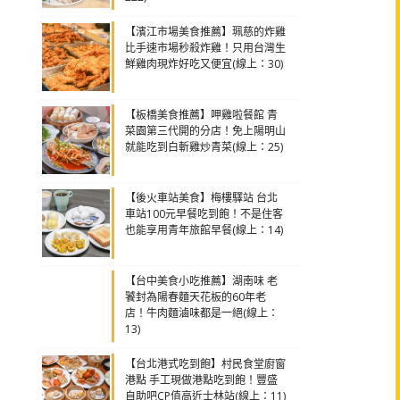
【濱江市場美食推薦】珮慈的炸雞
比手速市場秒殺炸雞！只用台灣生
鮮雞肉現炸好吃又便宜(線上：30)
【板橋美食推薦】呷雞啦餐館 青
菜園第三代開的分店！免上陽明山
就能吃到白斬雞炒青菜(線上：25)
【後火車站美食】梅樓驛站 台北
車站100元早餐吃到飽！不是住客
也能享用青年旅館早餐(線上：14)
【台中美食小吃推薦】湖南味 老
饕封為陽春麵天花板的60年老
店！牛肉麵滷味都是一絕(線上：
13)
【台北港式吃到飽】村民食堂廚窗
港點 手工現做港點吃到飽！豐盛
自助吧CP值高近士林站(線上：11)