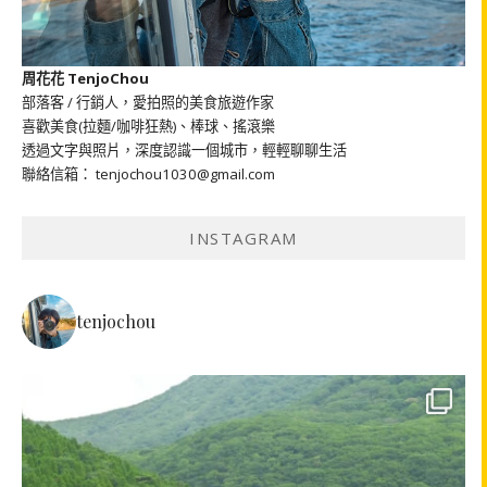
周花花 TenjoChou
部落客 / 行銷人，愛拍照的美食旅遊作家
喜歡美食(拉麵/咖啡狂熱)、棒球、搖滾樂
透過文字與照片，深度認識一個城市，輕輕聊聊生活
聯絡信箱： tenjochou1030@gmail.com
INSTAGRAM
tenjochou