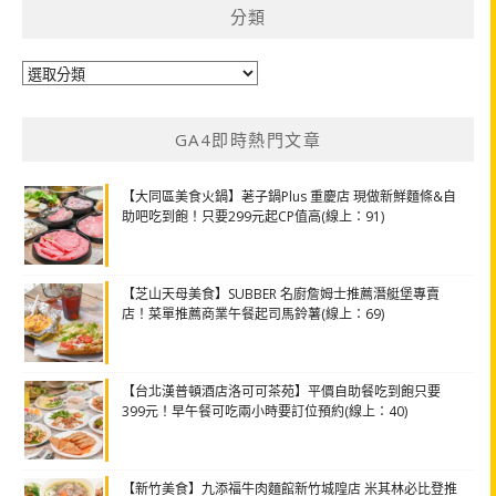
分類
分
類
GA4即時熱門文章
【大同區美食火鍋】荖子鍋Plus 重慶店 現做新鮮麵條&自
助吧吃到飽！只要299元起CP值高(線上：91)
【芝山天母美食】SUBBER 名廚詹姆士推薦潛艇堡專賣
店！菜單推薦商業午餐起司馬鈴薯(線上：69)
【台北漢普頓酒店洛可可茶苑】平價自助餐吃到飽只要
399元！早午餐可吃兩小時要訂位預約(線上：40)
【新竹美食】九添福牛肉麵館新竹城隍店 米其林必比登推