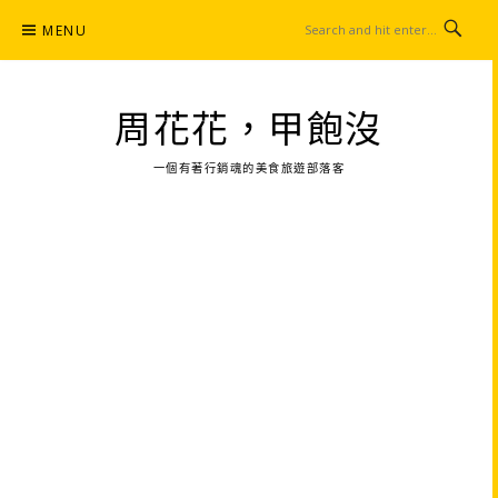
Skip
MENU
to
content
周花花，甲飽沒
一個有著行銷魂的美食旅遊部落客