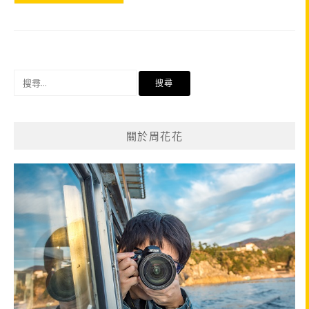
搜
尋
關
鍵
關於周花花
字: