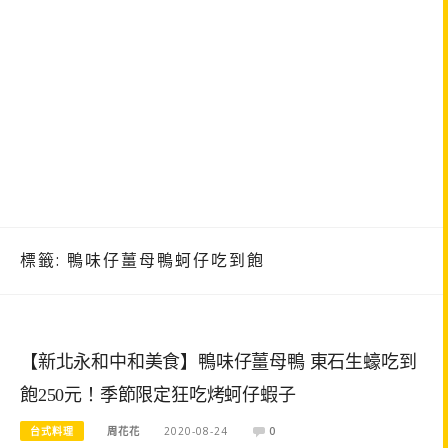
標籤:
鴨味仔薑母鴨蚵仔吃到飽
【新北永和中和美食】鴨味仔薑母鴨 東石生蠔吃到
飽250元！季節限定狂吃烤蚵仔蝦子
台式料理
周花花
2020-08-24
0