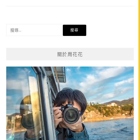
搜
尋
關
鍵
關於周花花
字: