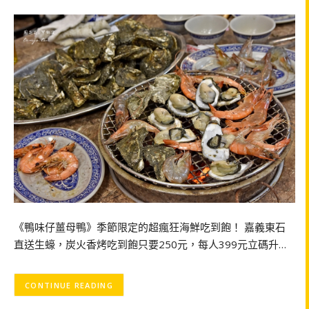
《鴨味仔薑母鴨》季節限定的超瘋狂海鮮吃到飽！ 嘉義東石
直送生蠔，炭火香烤吃到飽只要250元，每人399元立碼升…
CONTINUE READING