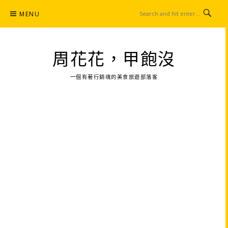
Skip
MENU
to
content
周花花，甲飽沒
一個有著行銷魂的美食旅遊部落客