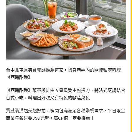
台中北屯區美食餐廳推薦這家，隱身巷弄內的歐陸私廚料理
《酉時酣樂》
《酉時酣樂》
菜單設計由五星級雙主廚操刀，將法式烹調結合
台式小吃，料理出好吃又有特色的歐陸菜色
質感裝潢超美超好拍，多間包廂滿足各種聚餐需求，平日限定
商業午餐只要399元起，高CP值一定要推薦！