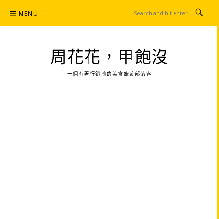
Skip
MENU
to
content
周花花，甲飽沒
一個有著行銷魂的美食旅遊部落客