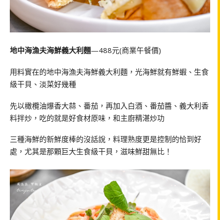
地中海漁夫海鮮義大利麵
—488元(商業午餐價)
用料實在的地中海漁夫海鮮義大利麵，光海鮮就有鮮蝦、生食
級干貝、淡菜好幾種
先以橄欖油爆香大蒜、番茄，再加入白酒、番茄醬、義大利香
料拌炒，吃的就是好食材原味，和主廚精湛炒功
三種海鮮的新鮮度棒的沒話說，料理熟度更是控制的恰到好
處，尤其是那顆巨大生食級干貝，滋味鮮甜無比！