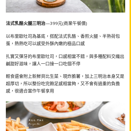
法式乳酪火腿三明治
—399元(商業午餐價)
以布里歐吐司為基底，搭配法式乳酪、香煎火腿、半熟荷包
蛋，熱熱吃可以感受外酥內嫩的極品口感
扎實又彈牙的布里歐吐司，口感相當不錯，與多種配料交織出
鹹甜好滋味，讓人一口接一口吃個不停
輕食還會附上新鮮貝比生菜、現炸脆薯，加上三明治本身又是
超厚切，所以整份吃完飽足感相當夠，又不會有過重的負擔
感，很適合當作午餐享用