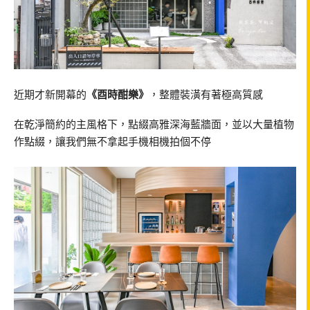
近期才新開幕的
《酉時酣樂》
，整體裝潢有著極高質感
在乾淨簡約的主風格下，點綴高雅深海藍牆面，並以大量植物
作點綴，讓我們無不拿起手機相機拍個不停