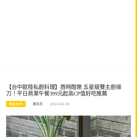
【台中歐陸私廚料理】酉時酣樂 五星級雙主廚操
刀！平日商業午餐399元起高CP值好吃推薦
吃在台中
周花花
2024-06-30