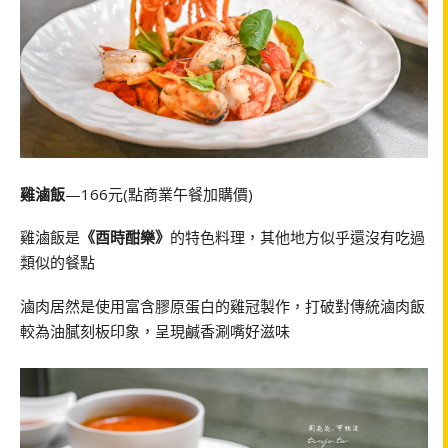
雞滷飯
—166元(點商業午餐加購價)
雞滷飯是
《酉時酣樂》
的特色料理，其他地方似乎還沒有吃過
類似的餐點
滷肉居然是使用富含膠原蛋白的雞冠製作，打破對傳統滷肉飯
較為油膩刻板印象，呈現鹹香涮嘴好滋味