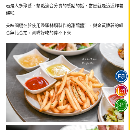
若是人多聚餐，想點適合分食的餐點的話，當然就是這道炸薯
條啦
美味關鍵在於使用整顆蒜頭製作的甜釀醬汁，與金黃脆薯的組
合無比合拍，涮嘴好吃的停不下來