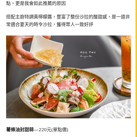
點，更是我會如此推薦的原因
搭配主廚特調黃檸檬醬，豐富了整份沙拉的酸甜感，是一道非
常適合夏天的時令沙拉，獲得眾人一致好評
薯條油封甜蒜
—220元(單點價)