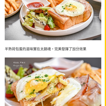
半熟荷包蛋的滋味實在太銷魂，完美發揮了加分效果