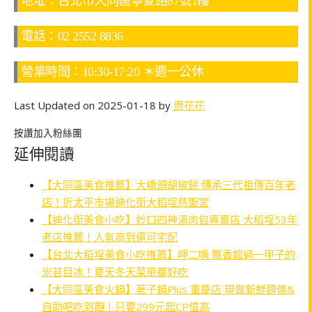
地址：台北市大同區寧夏路87號1樓
電話：02 2552 8836
營業時間：10:30-17:20 ＊週一公休
Last Updated on 2025-01-18 by
周花花
按讚加入粉絲團
延伸閱讀
【大同區美食推薦】大橋頭胡椒餅 傳承三代祖傳百年老
店！近太平市場迪化街大稻埕慈聖宮
【迪化街美食小吃】妙口四神湯肉包專賣店 大稻埕53年
老店推薦！人氣高到還可宅配
【台北大稻埕美食小吃推薦】呷二嘴 飄香超過一甲子的
米苔目冰！夏天冬天菜單都好吃
【大同區美食火鍋】荖子鍋Plus 重慶店 現做新鮮麵條&
自助吧吃到飽！只要299元起CP值高