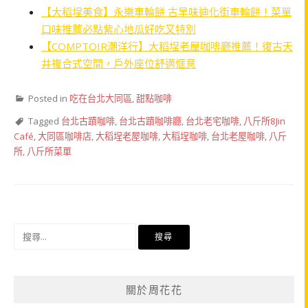
【大稻埕美食】永樂車輪餅 古早味迪化街車輪餅！菜單
口味推薦必點紫心地瓜好吃又特別
【COMPTOIR潮洋行】大稻埕老屋咖啡廳推薦！復古天
井複合式空間，戶外座位舒適愜意
Posted in
吃在台北大同區
,
甜點咖啡
Tagged
台北古蹟咖啡
,
台北古蹟咖啡廳
,
台北老宅咖啡
,
八斤所8Jin
Café
,
大同區咖啡店
,
大稻埕老屋咖啡
,
大稻埕咖啡
,
台北老屋咖啡
,
八斤
所
,
八斤所菜單
搜
尋
關
鍵
關於周花花
字: