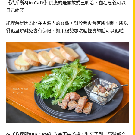
《八斤所8Jin Café》
供應的是開放式三明治，顧名思義可以
自己組裝
能理解是因為開在古蹟內的關係，對於明火會有所限制，所以
餐點呈現難免會有侷限，如果很餓想吃點輕食的話可以點啦
在
《八斤所8Jin Café》
吃完下午茶後，別忘了到「臺灣新文