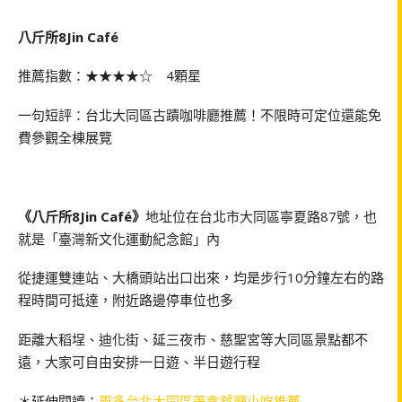
八斤所8Jin Café
推薦指數：★★★★☆ 4顆星
一句短評：台北大同區古蹟咖啡廳推薦！不限時可定位還能免
費參觀全棟展覽
《八斤所8Jin Café》
地址位在台北市大同區寧夏路87號，也
就是「臺灣新文化運動紀念館」內
從捷運雙連站、大橋頭站出口出來，均是步行10分鐘左右的路
程時間可抵達，附近路邊停車位也多
距離大稻埕、迪化街、延三夜市、慈聖宮等大同區景點都不
遠，大家可自由安排一日遊、半日遊行程
＊延伸閱讀：
更多台北大同區美食餐廳小吃推薦