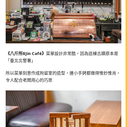
《八斤所8Jin Café》
菜單設計非常酷，因為這棟古蹟原本是
「臺北北警署」
所以菜單刻意作成拘留室的造型，連小手銬都做得惟妙惟肖，
令人配合老闆用心的巧思