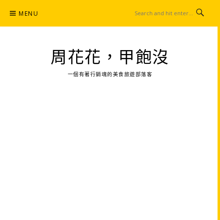
Skip
MENU
to
content
周花花，甲飽沒
一個有著行銷魂的美食旅遊部落客