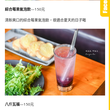
綜合莓果氣泡飲
—150元
清新爽口的綜合莓果氣泡飲，很適合夏天的日子喝
八斤瓦福
—150元