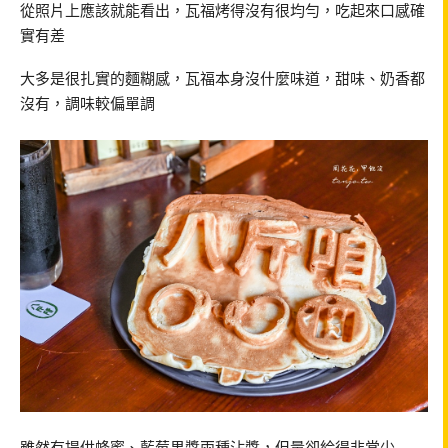
從照片上應該就能看出，瓦福烤得沒有很均勻，吃起來口感確
實有差
大多是很扎實的麵糊感，瓦福本身沒什麼味道，甜味、奶香都
沒有，調味較偏單調
雖然有提供蜂蜜、藍莓果醬兩種沾醬，但量卻給得非常少