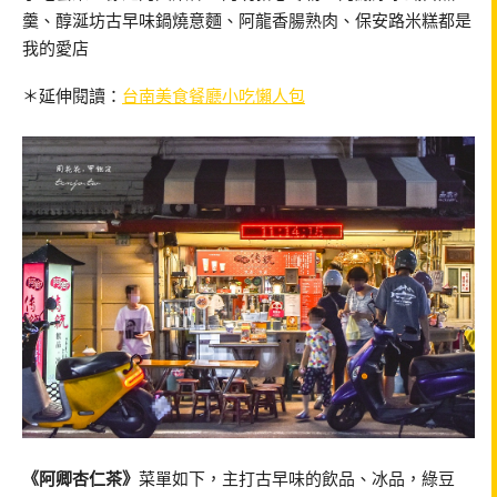
羹、醇涎坊古早味鍋燒意麵、阿龍香腸熟肉、保安路米糕都是
我的愛店
＊延伸閱讀：
台南美食餐廳小吃懶人包
《阿卿杏仁茶》
菜單如下，主打古早味的飲品、冰品，綠豆