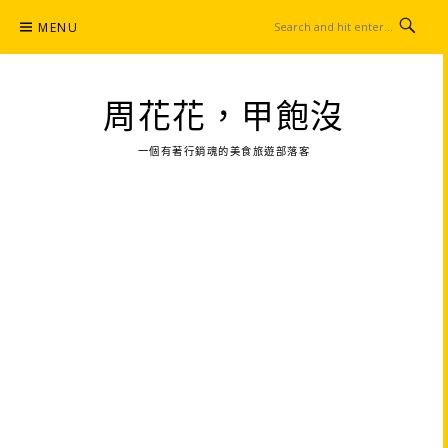
Skip
MENU
to
content
周花花，甲飽沒
一個有著行銷魂的美食旅遊部落客