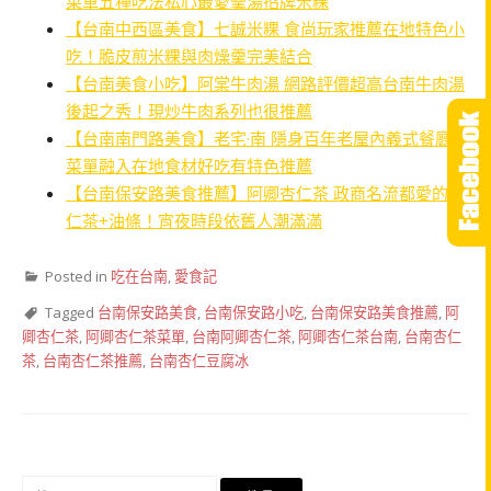
菜單五種吃法私心最愛羹湯招牌米粿
【台南中西區美食】七誠米粿 食尚玩家推薦在地特色小
吃！脆皮煎米粿與肉燥羹完美結合
【台南美食小吃】阿棠牛肉湯 網路評價超高台南牛肉湯
後起之秀！現炒牛肉系列也很推薦
【台南南門路美食】老宅·南 隱身百年老屋內義式餐廳！
菜單融入在地食材好吃有特色推薦
【台南保安路美食推薦】阿卿杏仁茶 政商名流都愛的杏
仁茶+油條！宵夜時段依舊人潮滿滿
Posted in
吃在台南
,
愛食記
Tagged
台南保安路美食
,
台南保安路小吃
,
台南保安路美食推薦
,
阿
卿杏仁茶
,
阿卿杏仁茶菜單
,
台南阿卿杏仁茶
,
阿卿杏仁茶台南
,
台南杏仁
茶
,
台南杏仁茶推薦
,
台南杏仁豆腐冰
搜