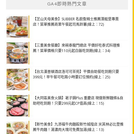
GA4即時熱門文章
【芝山天母美食】SUBBER 名廚詹姆士推薦潛艇堡專賣
店！菜單推薦商業午餐起司馬鈴薯(線上：72)
【三重美食餐廳】來碗泰龍門總店 平價好吃泰式料理推
薦！菜單價格只要110元起白飯吃到飽(線上：34)
【台北漢普頓酒店洛可可茶苑】平價自助餐吃到飽只要
399元！早午餐可吃兩小時要訂位預約(線上：25)
【大同區美食火鍋】荖子鍋Plus 重慶店 現做新鮮麵條&自
助吧吃到飽！只要299元起CP值高(線上：15)
【新竹美食】九添福牛肉麵館新竹城隍店 米其林必比登推
薦牛肉麵！湯濃肉大塊可免費加湯(線上：13)