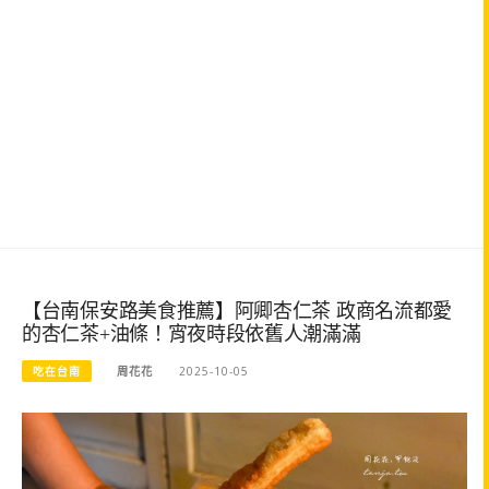
【台南保安路美食推薦】阿卿杏仁茶 政商名流都愛
的杏仁茶+油條！宵夜時段依舊人潮滿滿
吃在台南
周花花
2025-10-05