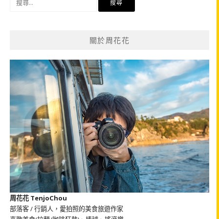
尋
關
鍵
關於周花花
字:
周花花 TenjoChou
部落客 / 行銷人，愛拍照的美食旅遊作家