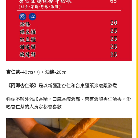
杏仁茶
-40元(小) +
油條
-20元
《阿卿杏仁茶》
是以新疆甜杏仁和台東蓬萊米磨漿熬煮
強調不額外添加香精，口感香醇濃郁、帶有濃醇杏仁清香，愛
喝杏仁茶的人肯定都會喜歡