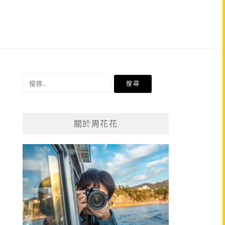
搜
尋
關
鍵
關於周花花
字: