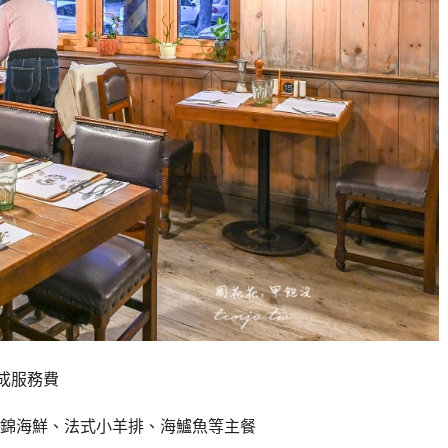
成服務費
錦海鮮、法式小羊排、海鱸魚等主餐