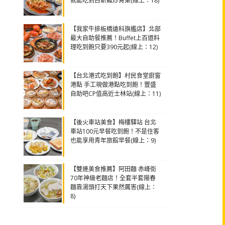
就能吃到白斬雞炒青菜(線上：18)
【我家牛排板橋遠科旗艦店】北部
最大自助餐推薦！Buffet上百道料
理吃到飽只要390元起(線上：12)
【台北港式吃到飽】村民食堂廚窗
港點 手工現做港點吃到飽！豐盛
自助吧CP值高近士林站(線上：11)
【後火車站美食】梅樓驛站 台北
車站100元早餐吃到飽！不是住客
也能享用青年旅館早餐(線上：9)
【雙連美食推薦】阿田麵 赤峰街
70年神級老麵店！全套半套陽春
麵靠湯頭打天下果然厲害(線上：
8)