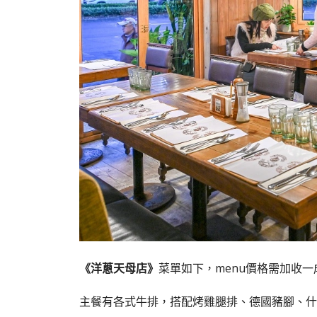
《洋蔥天母店》
菜單如下，menu價格需加收一
主餐有各式牛排，搭配烤雞腿排、德國豬腳、什