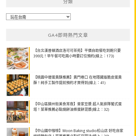
分類
分
類
GA4即時熱門文章
【台北漢普頓酒店洛可可茶苑】平價自助餐吃到飽只要
399元！早午餐可吃兩小時要訂位預約(線上：173)
【桃園中壢蛋黃酥推薦】黃門巷口 在地隱藏版脆皮蛋黃
酥！純手工製作提前預約才買得到(線上：41)
【中山區錦州街美食宵夜】曾家豆漿 超人氣排隊葡式蛋
塔！菜單推薦必點燒餅油條蛋餅混漿(線上：32)
【中山國中咖啡】Moon Baking studio松山店 好吃自家