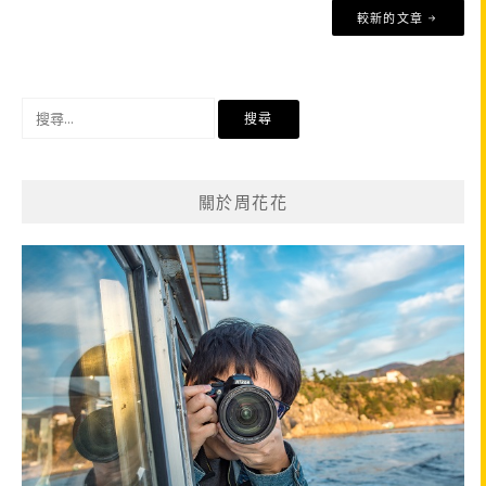
文
較新的文章
章
導
覽
搜
尋
關
鍵
關於周花花
字: