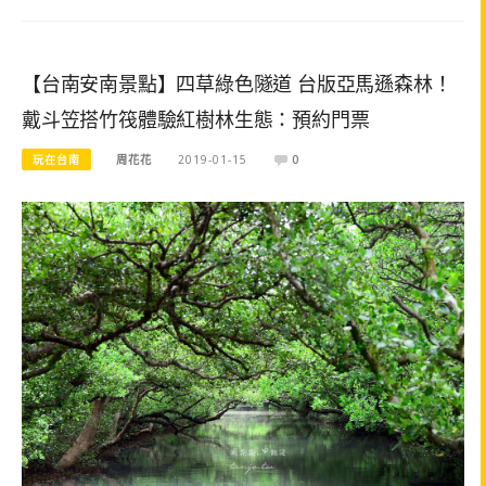
【台南安南景點】四草綠色隧道 台版亞馬遜森林！
戴斗笠搭竹筏體驗紅樹林生態：預約門票
玩在台南
周花花
2019-01-15
0