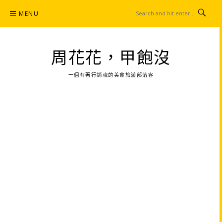
Skip
MENU
to
content
周花花，甲飽沒
一個有著行銷魂的美食旅遊部落客