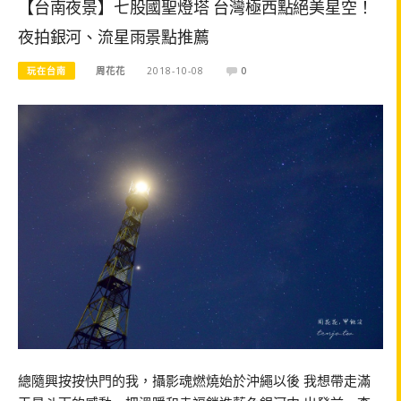
【台南夜景】七股國聖燈塔 台灣極西點絕美星空！
夜拍銀河、流星雨景點推薦
玩在台南
周花花
2018-10-08
0
總隨興按按快門的我，攝影魂燃燒始於沖繩以後 我想帶走滿