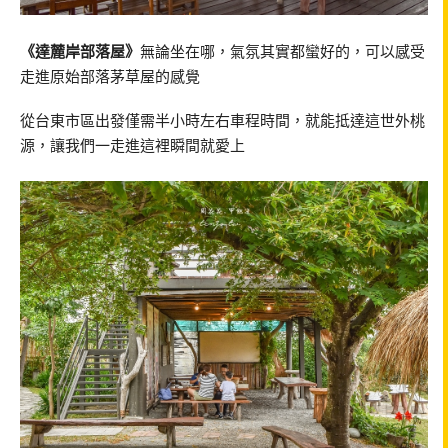
《達麓岸部落屋》
無論坐在哪，氣氛其實都蠻好的，可以感受
走進原始部落茅草屋的感覺
從台東市區出發僅需半小時左右車程時間，就能抵達這世外桃
源，讓我們一走進這裡瞬間就愛上