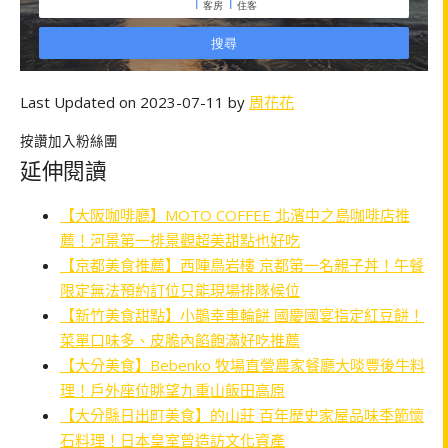
Last Updated on 2023-07-11 by
周花花
按讚加入粉絲團
延伸閱讀
【大阪咖啡廳】MOTO COFFEE 北濱中之島咖啡店推
薦！河景第一排景觀超美甜點也好吃
【京都美食推薦】西陣鳥岩樓 京都第一名親子丼！午餐
限定無法預約訂位只能現場排隊候位
【新竹美食甜點】小鵲幸車輪餅 國慶國宴指定紅豆餅！
菜單口味多、皮脆內餡飽滿好吃推薦
【大分美食】Bebenko 牧場直營農家餐廳大啖豐後牛料
理！戶外座位眺望九重山飯田高原
【大分縣日出町美食】的山莊 百年歷史家屋品味季節懷
石料理！日本皇室曾造訪文化資產