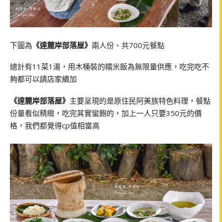
下圖為
《達麓岸部落屋》
兩人份、共700元餐點
總計有11菜1湯，用木桶裝的糯米飯為無限量供應，吃完吃不
夠都可以請店家續加
《達麓岸部落屋》
主要呈現的是原住民阿美族特色料理，餐點
份量看似精緻，吃完其實蠻飽的，加上一人只要350元的價
格，我們都覺得cp值相當高