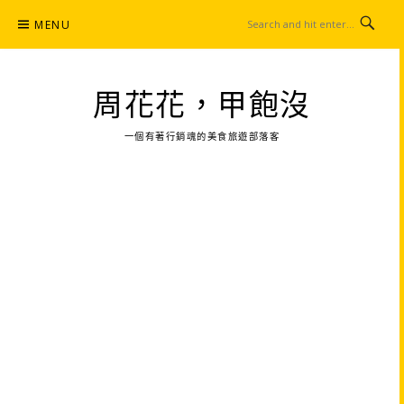
Skip
MENU
to
content
周花花，甲飽沒
一個有著行銷魂的美食旅遊部落客