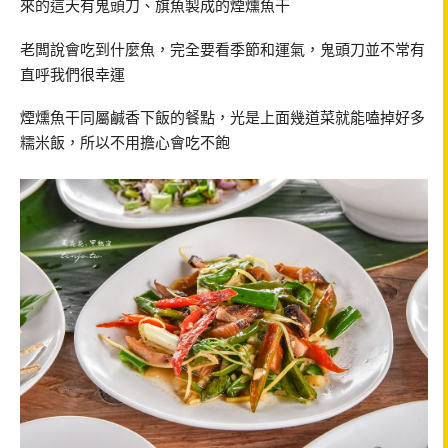
來的這天有鬼頭刀、旗魚製成的煙燻魚干
老闆說會吃到什麼魚，完全要看季節和運氣，鬼頭刀並不常有
直呼我們很幸運
煙燻魚干同屬鹹香下飯的餐點，光是上面幾道菜就能嗑掉好多
糯米飯，所以不用擔心會吃不飽