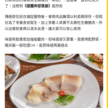
了，沒想到
《達麓岸部落屋》
居然有
傳統原住民在捕捉獵物後，會將肉品醃漬以利長期保存，但現
在為了考量食安衛生，加上多數人其實不太敢吃生醃豬肉，所
以出餐前會再以滾水汆燙，讓大家可以安心食用
味道有點像是加強版臘肉，但味道卻又更重，我覺得配野菜、
糯米飯一起吃還OK，能把味道再蓋過去