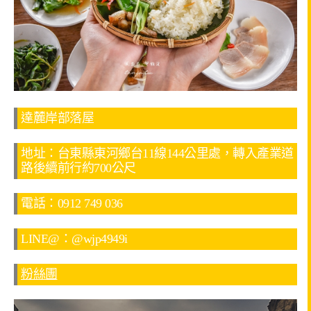
達麓岸部落屋
地址：台東縣東河鄉台11線144公里處，轉入產業道
路後續前行約700公尺
電話：0912 749 036
LINE@：@wjp4949i
粉絲團