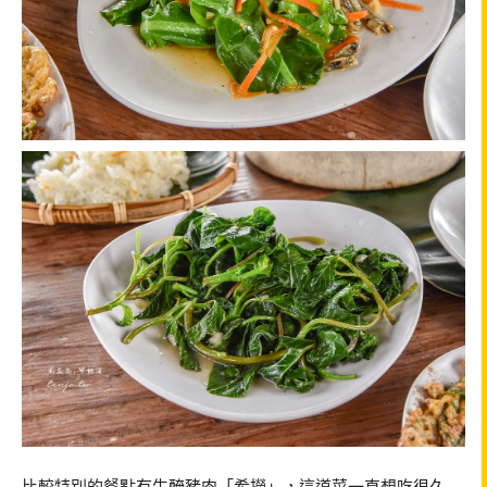
比較特別的餐點有生醃豬肉「希撈」，這道菜一直想吃很久