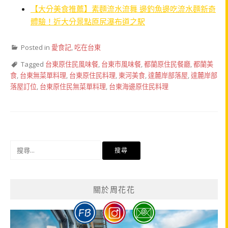
【大分美食推薦】素麵流水流舞 邊釣魚邊吃流水麵新奇
體驗！近大分景點原尻瀑布道之駅
Posted in
愛食記
,
吃在台東
Tagged
台東原住民風味餐
,
台東市風味餐
,
都蘭原住民餐廳
,
都蘭美
食
,
台東無菜單料理
,
台東原住民料理
,
東河美食
,
達麓岸部落屋
,
達麓岸部
落屋訂位
,
台東原住民無菜單料理
,
台東海邊原住民料理
搜
尋
關
鍵
關於周花花
字: