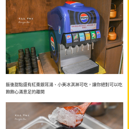
飯後甜點還有紅棗銀耳湯、小美冰淇淋可吃，讓你絕對可以吃
飽飽心滿意足的離開