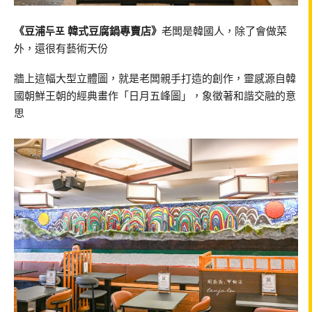
《豆浦두포 韓式豆腐鍋專賣店》
老闆是韓國人，除了會做菜
外，還很有藝術天份
牆上這幅大型立體圖，就是老闆親手打造的創作，靈感源自韓
國朝鮮王朝的經典畫作「日月五峰圖」，象徵著和諧交融的意
思