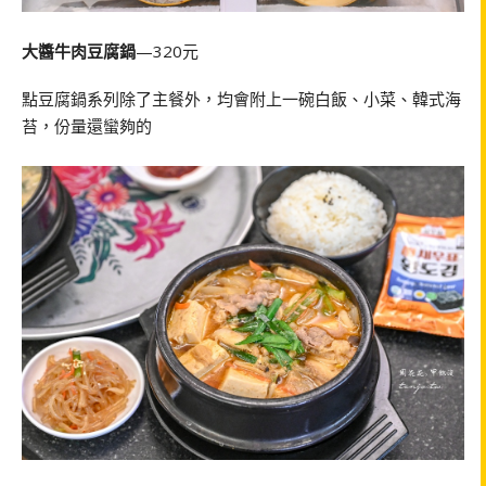
大醬牛肉豆腐鍋
—320元
點豆腐鍋系列除了主餐外，均會附上一碗白飯、小菜、韓式海
苔，份量還蠻夠的