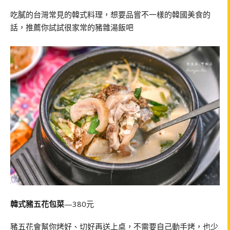
吃膩的台灣常見的韓式料理，想要品嘗不一樣的韓國美食的
話，推薦你試試很家常的豬雜湯飯吧
韓式豬五花包菜
—380元
豬五花會幫你烤好、切好再送上桌，不需要自己動手烤，也少