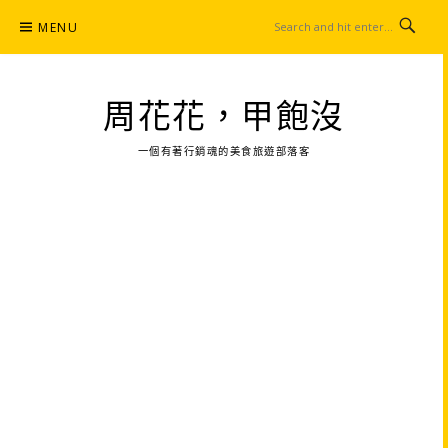
Skip
MENU
to
content
周花花，甲飽沒
一個有著行銷魂的美食旅遊部落客