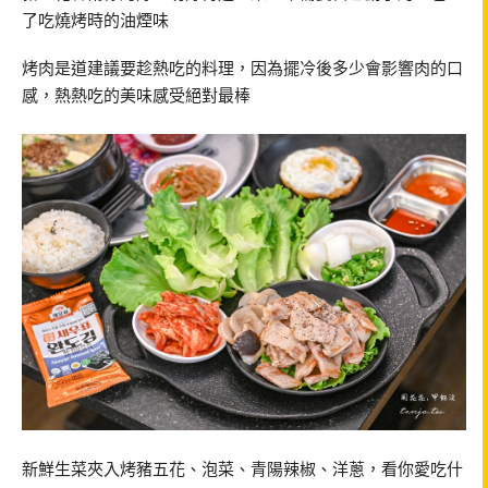
了吃燒烤時的油煙味
烤肉是道建議要趁熱吃的料理，因為擺冷後多少會影響肉的口
感，熱熱吃的美味感受絕對最棒
新鮮生菜夾入烤豬五花、泡菜、青陽辣椒、洋蔥，看你愛吃什