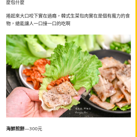
麼包什麼
捲起來大口咬下實在過癮，韓式生菜包肉實在是個有魔力的食
物，總能讓人一口接一口的吃啊
海鮮煎餅
—300元