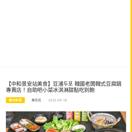
【中和景安站美食】豆浦두포 韓國老闆韓式豆腐鍋
專賣店！自助吧小菜冰淇淋甜點吃到飽
韓式料理
周花花
2025-09-18