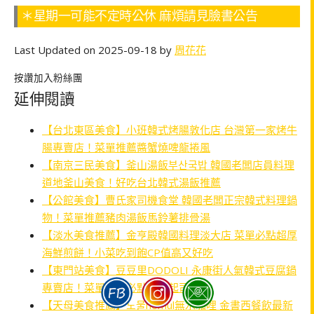
＊星期一可能不定時公休 麻煩請見臉書公告
Last Updated on 2025-09-18 by
周花花
按讚加入粉絲團
延伸閱讀
【台北東區美食】小班韓式烤腸敦化店 台灣第一家烤牛
腸專賣店！菜單推薦醬蟹燒啤龍捲風
【南京三民美食】釜山湯飯부산국밥 韓國老闆店員料理
道地釜山美食！好吃台北韓式湯飯推薦
【公館美食】曹氏家司機食堂 韓國老闆正宗韓式料理鍋
物！菜單推薦豬肉湯飯馬鈴薯排骨湯
【淡水美食推薦】金亨殿韓國料理淡大店 菜單必點超厚
海鮮煎餅！小菜吃到飽CP值高又好吃
【東門站美食】豆豆里DODOLI 永康街人氣韓式豆腐鍋
專賣店！菜單推薦必點泡菜起司煎餅
【天母美食推薦】노물nomul無水咖哩 金書西餐飲最新