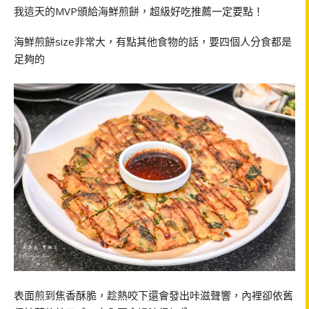
我這天的MVP頒給海鮮煎餅，超級好吃推薦一定要點！
海鮮煎餅size非常大，有點其他食物的話，要四個人分食都是
足夠的
表面煎到焦香酥脆，趁熱咬下還會發出咔滋聲響，內裡卻依舊