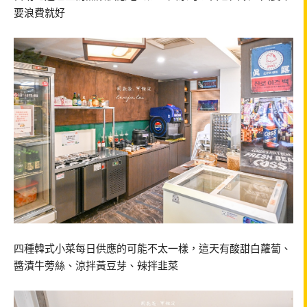
要浪費就好
四種韓式小菜每日供應的可能不太一樣，這天有酸甜白蘿蔔、
醬漬牛蒡絲、涼拌黃豆芽、辣拌韭菜