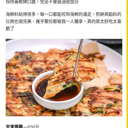
保持著軟綿口感，完全不會過油很加分
海鮮料給得很多，每一口都能咬到海鮮的滿足，煎餅與餡料的
比例也很完美，幾乎整份都被我一人獨享，真的是太好吃太喜
歡了
安東燉雞
—650元