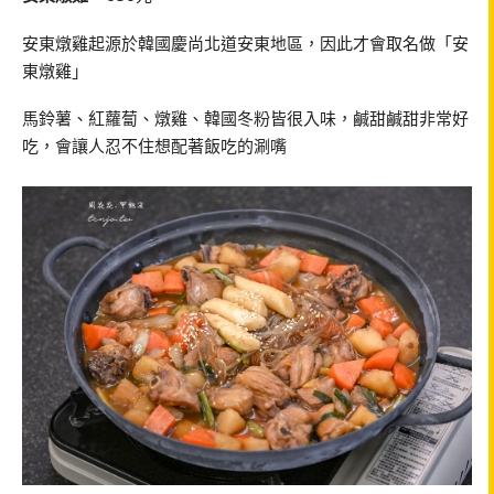
安東燉雞起源於韓國慶尚北道安東地區，因此才會取名做「安
東燉雞」
馬鈴薯、紅蘿蔔、燉雞、韓國冬粉皆很入味，鹹甜鹹甜非常好
吃，會讓人忍不住想配著飯吃的涮嘴