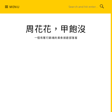
Skip
MENU
to
content
周花花，甲飽沒
一個有著行銷魂的美食旅遊部落客