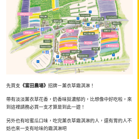
先買支
《富田農場》
招牌－薰衣草霜淇淋！
帶有淡淡薰衣草花香，奶香味挺濃郁的，比想像中好吃啦，來
到這裡請務必買一支才算是到此一遊！
另外也有哈蜜瓜口味，吃完薰衣草霜淇淋的人，還有胃的人不
妨也來一支有哈味的霜淇淋吧