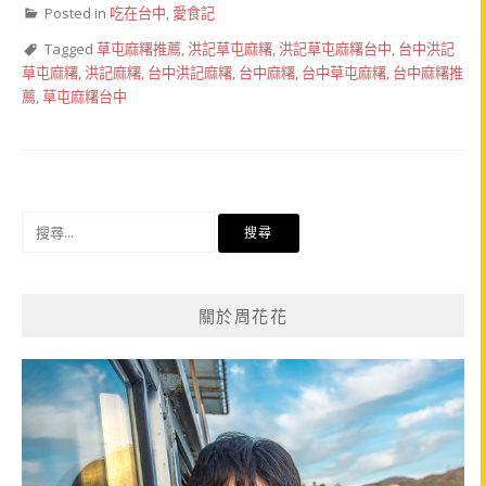
Posted in
吃在台中
,
愛食記
Tagged
草屯麻糬推薦
,
洪記草屯麻糬
,
洪記草屯麻糬台中
,
台中洪記
草屯麻糬
,
洪記麻糬
,
台中洪記麻糬
,
台中麻糬
,
台中草屯麻糬
,
台中麻糬推
薦
,
草屯麻糬台中
搜
尋
關
鍵
關於周花花
字: