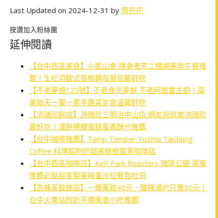
Last Updated on 2024-12-31 by
周花花
按讚加入粉絲團
延伸閱讀
【台中西區美食】小家山食 隱身老宅二樓網美早午餐推
薦！生吐司歐式長棍麵包餐包都好吃
【不老夢想125號】不老食光夢想 不老阿嬤當主廚！菜
單每天一葷一素手路菜定食溫馨好吃
【洪瑞珍餅店】洪瑞珍三明治中山店 網友說這家洪瑞珍
最好吃！漢餅檸檬蛋糕蛋黃酥也推薦
【台中咖啡推薦】Tamp Temper Yozma Taichung
Coffee 科博館附近超美綠樹窗景咖啡店
【台中西區咖啡店】Kefi Park Roasters 珈琲公園 菜單
推薦必點自家製美味蛋沙拉餐包吐司
【吉蜂蒸餃總店】一籠蒸餃40元、酸辣湯也只賣30元！
台中火車站附近平價美食小吃推薦