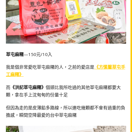
草屯麻糬
—150元/10入
我是個非常愛吃草屯麻糬的人，之前的愛店是
《方愫馨草屯手
工麻糬》
而
《洪記草屯麻糬》
個頭比我所吃過的其他草屯麻糬都要大
顆，拿在手上沈甸甸的份量十足
但因為走的是皮薄餡多路線，所以連吃幾顆都不會有過重的負
擔感，瞬間空降最愛的台中草屯麻糬