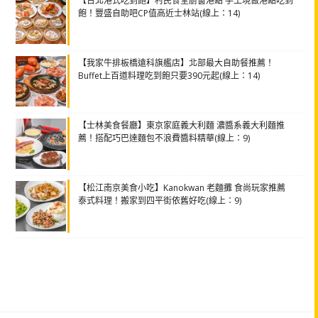
【台北港式吃到飽】村民食堂廚窗港點 手工現做港點吃到
飽！豐盛自助吧CP值高近士林站(線上：14)
【我家牛排板橋遠科旗艦店】北部最大自助餐推薦！
Buffet上百道料理吃到飽只要390元起(線上：14)
【士林美食餐廳】東京家庭義大利麵 濃醬系義大利麵推
薦！搭配巧巴達麵包不浪費醬料精華(線上：9)
【松江南京美食小吃】Kanokwan 老麵攤 食尚玩家推薦
泰式料理！搬家到四平街依舊好吃(線上：9)