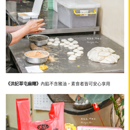
《洪記草屯麻糬》
內餡不含豬油，素食者皆可安心享用