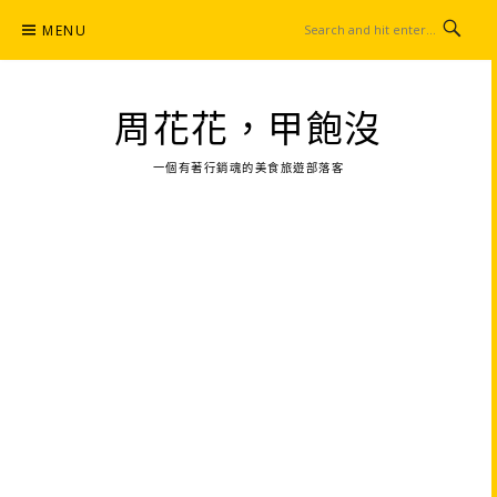
Skip
MENU
to
content
周花花，甲飽沒
一個有著行銷魂的美食旅遊部落客