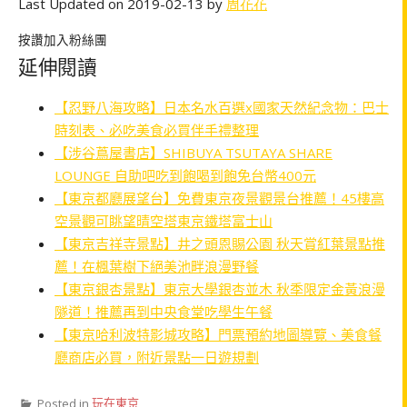
Last Updated on 2019-02-13 by
周花花
按讚加入粉絲團
延伸閱讀
【忍野八海攻略】日本名水百選x國家天然紀念物：巴士
時刻表、必吃美食必買伴手禮整理
【涉谷蔦屋書店】SHIBUYA TSUTAYA SHARE
LOUNGE 自助吧吃到飽喝到飽免台幣400元
【東京都廳展望台】免費東京夜景觀景台推薦！45樓高
空景觀可眺望晴空塔東京鐵塔富士山
【東京吉祥寺景點】井之頭恩賜公園 秋天賞紅葉景點推
薦！在楓葉樹下絕美池畔浪漫野餐
【東京銀杏景點】東京大學銀杏並木 秋季限定金黃浪漫
隧道！推薦再到中央食堂吃學生午餐
【東京哈利波特影城攻略】門票預約地圖導覽、美食餐
廳商店必買，附近景點一日遊規劃
Posted in
玩在東京