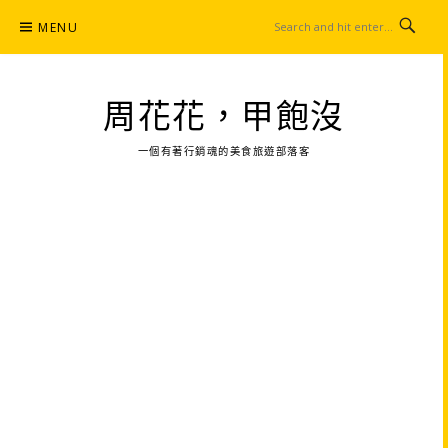
Skip
MENU
to
content
周花花，甲飽沒
一個有著行銷魂的美食旅遊部落客