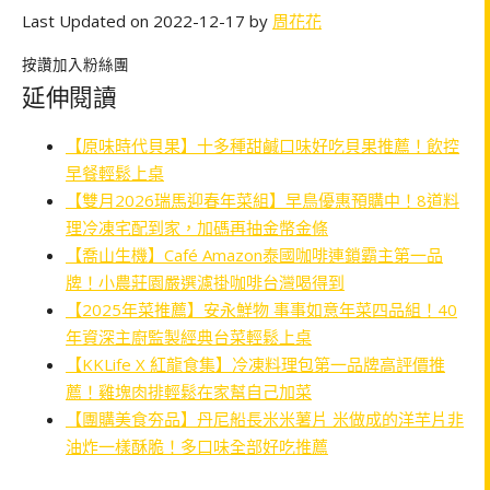
Last Updated on 2022-12-17 by
周花花
按讚加入粉絲團
延伸閱讀
【原味時代貝果】十多種甜鹹口味好吃貝果推薦！飲控
早餐輕鬆上桌
【雙月2026瑞馬迎春年菜組】早鳥優惠預購中！8道料
理冷凍宅配到家，加碼再抽金幣金條
【喬山生機】Café Amazon泰國咖啡連鎖霸主第一品
牌！小農莊園嚴選濾掛咖啡台灣喝得到
【2025年菜推薦】安永鮮物 事事如意年菜四品組！40
年資深主廚監製經典台菜輕鬆上桌
【KKLife X 紅龍食集】冷凍料理包第一品牌高評價推
薦！雞塊肉排輕鬆在家幫自己加菜
【團購美食夯品】丹尼船長米米薯片 米做成的洋芋片非
油炸一樣酥脆！多口味全部好吃推薦