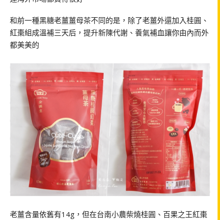
和前一種黑糖老薑薑母茶不同的是，除了老薑外還加入桂圓、
紅棗組成溫補三天后，提升新陳代謝、養氣補血讓你由內而外
都美美的
老薑含量依舊有14g，但在台南小農柴燒桂圓、百果之王紅棗