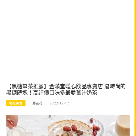
【黑糖薑茶推薦】金滿堂暖心飲品專賣店 最時尚的
黑糖磚塊！高評價口味多最愛薑汁奶茶
宅配美食
周花花
2022-12-17