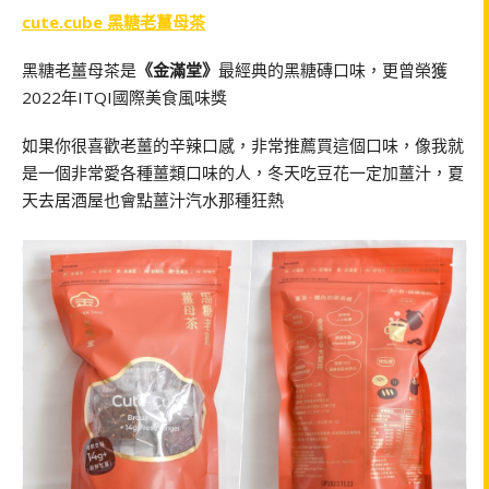
cute.cube 黑糖老薑母茶
黑糖老薑母茶是
《金滿堂》
最經典的黑糖磚口味，更曾榮獲
2022年ITQI國際美食風味獎
如果你很喜歡老薑的辛辣口感，非常推薦買這個口味，像我就
是一個非常愛各種薑類口味的人，冬天吃豆花一定加薑汁，夏
天去居酒屋也會點薑汁汽水那種狂熱