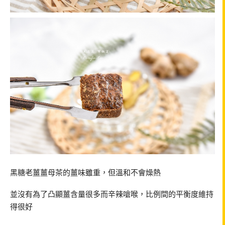
黑糖老薑薑母茶的薑味雖重，但溫和不會燥熱
並沒有為了凸顯薑含量很多而辛辣嗆喉，比例間的平衡度維持
得很好