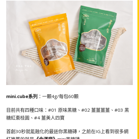
mini.cube系列
：一顆4g/每包60顆
目前共有四種口味：#01 原味黑糖、#02 薑薑薑薑、#03 黑
糖紅棗桂圓、#4 薑美人四寶
首創30秒就能融化的最迷你黑糖磚，之前在IG上看到很多網
紅推薦的就是
《金滿堂》
mini黑糖磚