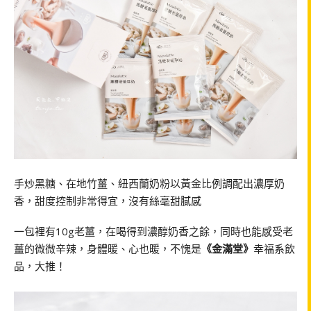
手炒黑糖、在地竹薑、紐西蘭奶粉以黃金比例調配出濃厚奶
香，甜度控制非常得宜，沒有絲毫甜膩感
一包裡有10g老薑，在喝得到濃醇奶香之餘，同時也能感受老
薑的微微辛辣，身體暖、心也暖，不愧是
《金滿堂》
幸福系飲
品，大推！