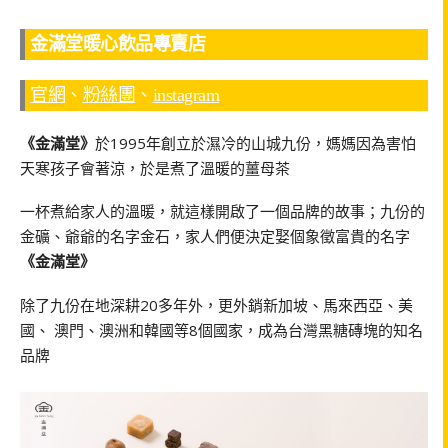
金滿堂暖心飲品專賣店
官網
、
粉絲團
、
instagram
《金滿堂》
於1995年創立於濕冷的山城九份，媽媽因為害怕
天寒孩子會著涼，於是煮了溫暖的薑母茶
一杯煮給家人的溫暖，就這樣開啟了一個品牌的故事；九份的
金礦、爺爺的名字金石，家人們便決定娶個象徵富貴的名字
《金滿堂》
除了九份在地深耕20多年外，更外銷新加坡、馬來西亞、美
國、 澳門、澳洲和韓國等8個國家，成為台灣黑糖磚塊的知名
品牌