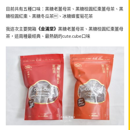
目前共有五種口味：黑糖老薑母茶、黑糖桂圓紅棗薑母茶、黑
糖桂圓紅棗、黑糖冬瓜茶、冰糖蜂蜜菊花茶
我這次主要開箱
《金滿堂》
黑糖老薑母茶、黑糖桂圓紅棗薑母
茶，這兩種最經典、最熱銷的cute.cube口味