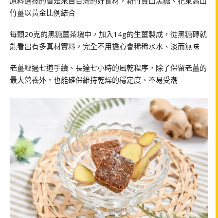
原料選擇的皆是來自台灣的好食材，新竹寶山黑糖、花東高山
竹薑以黃金比例結合
每顆20克的黑糖薑茶塊中，加入14g的生薑製成，從黑糖磚就
能看出有多真材實料，完全不用擔心會稀稀水水、淡而無味
老薑經過七道手續、長達七小時的風乾程序，除了保留老薑的
最大營養外，也能確保維持乾燥的穩定度、不易受潮