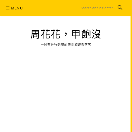
Skip
MENU
to
content
周花花，甲飽沒
一個有著行銷魂的美食旅遊部落客