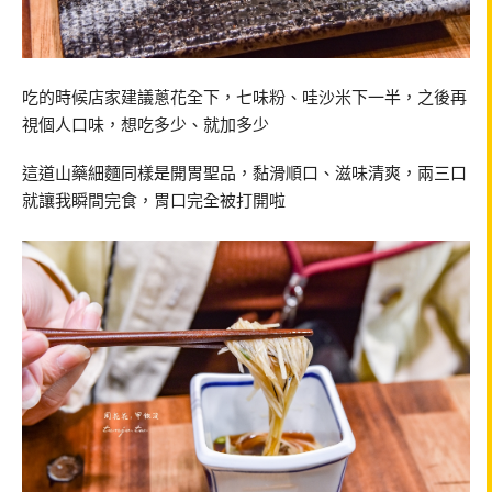
吃的時候店家建議蔥花全下，七味粉、哇沙米下一半，之後再
視個人口味，想吃多少、就加多少
這道山藥細麵同樣是開胃聖品，黏滑順口、滋味清爽，兩三口
就讓我瞬間完食，胃口完全被打開啦