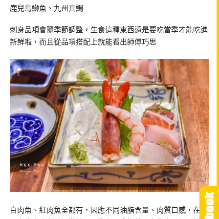
鹿兒島鰤魚、九州真鯛
刺身品項會隨季節調整，生食這種東西還是要吃當季才能吃進
新鮮啦，而且從品項搭配上就能看出師傅巧思
白肉魚、紅肉魚全都有，因應不同油脂含量、肉質口感，在呈