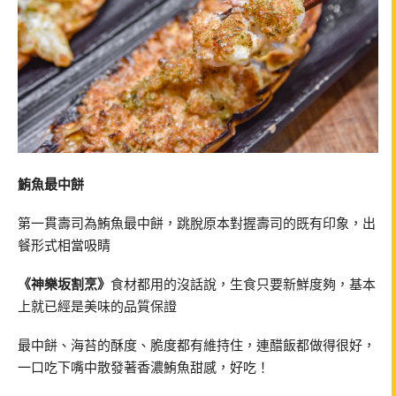
鮪魚最中餅
第一貫壽司為鮪魚最中餅，跳脫原本對握壽司的既有印象，出
餐形式相當吸睛
《神樂坂割烹》
食材都用的沒話說，生食只要新鮮度夠，基本
上就已經是美味的品質保證
最中餅、海苔的酥度、脆度都有維持住，連醋飯都做得很好，
一口吃下嘴中散發著香濃鮪魚甜感，好吃！