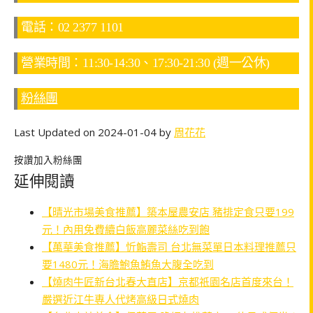
電話：02 2377 1101
營業時間：11:30-14:30、17:30-21:30 (週一公休)
粉絲團
Last Updated on 2024-01-04 by
周花花
按讚加入粉絲團
延伸閱讀
【晴光市場美食推薦】築本屋農安店 豬排定食只要199
元！內用免費續白飯高麗菜絲吃到飽
【萬華美食推薦】忻鮨壽司 台北無菜單日本料理推薦只
要1480元！海膽鮑魚鮪魚大腹全吃到
【燒肉牛匠新台北春大直店】京都祇園名店首度來台！
嚴選近江牛專人代烤高級日式燒肉