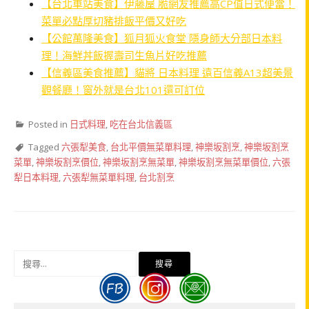
【台北車站美食】伊藤屋 脆網友推薦高CP值日式便當！
菜單必點厚切豬排飯平價又好吃
【公館萬隆美食】狐月狐火食堂 隱身師大分部日本料
理！海鮮丼飯握壽司生魚片好吃推薦
【信義區美食推薦】貓將 日本料理 遠百信義A13超美景
觀餐廳！窗外就是台北101還可訂位
Posted in
日式料理
,
吃在台北信義區
Tagged
六張犁美食
,
台北平價無菜單料理
,
神樂坂割烹
,
神樂坂割烹
菜單
,
神樂坂割烹價位
,
神樂坂割烹無菜單
,
神樂坂割烹無菜單價位
,
六張
犁日本料理
,
六張犁無菜單料理
,
台北割烹
搜
尋
關
鍵