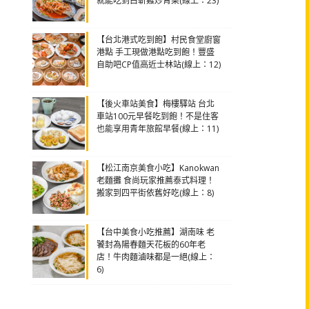
就能吃到白斬雞炒青菜(線上：23)
【台北港式吃到飽】村民食堂廚窗
港點 手工現做港點吃到飽！豐盛
自助吧CP值高近士林站(線上：12)
【後火車站美食】梅樓驛站 台北
車站100元早餐吃到飽！不是住客
也能享用青年旅館早餐(線上：11)
【松江南京美食小吃】Kanokwan
老麵攤 食尚玩家推薦泰式料理！
搬家到四平街依舊好吃(線上：8)
【台中美食小吃推薦】湖南味 老
饕封為陽春麵天花板的60年老
店！牛肉麵滷味都是一絕(線上：
6)