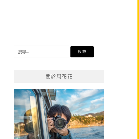
搜
尋
關
鍵
關於周花花
字: