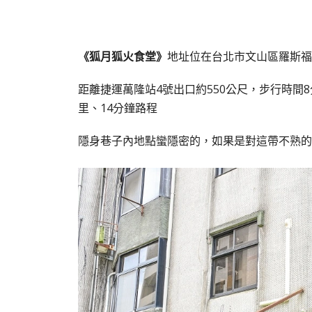
《狐月狐火食堂》
地址位在台北市文山區羅斯福路
距離捷運萬隆站4號出口約550公尺，步行時間
里、14分鐘路程
隱身巷子內地點蠻隱密的，如果是對這帶不熟的人，