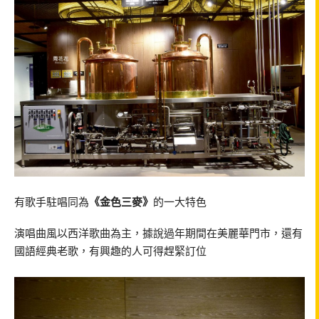
有歌手駐唱同為
《金色三麥》
的一大特色
演唱曲風以西洋歌曲為主，據說過年期間在美麗華門市，還有
國語經典老歌，有興趣的人可得趕緊訂位