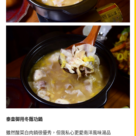
泰皇御用冬蔭功鍋
雖然酸菜白肉鍋很優秀，但我私心更愛南洋風味湯品