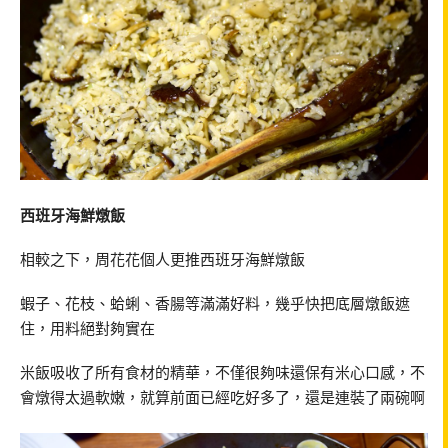
西班牙海鮮燉飯
相較之下，周花花個人更推西班牙海鮮燉飯
蝦子、花枝、蛤蜊、香腸等滿滿好料，幾乎快把底層燉飯遮
住，用料絕對夠實在
米飯吸收了所有食材的精華，不僅很夠味還保有米心口感，不
會燉得太過軟嫩，就算前面已經吃好多了，還是連裝了兩碗啊