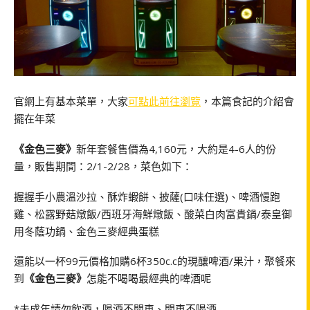
官網上有基本菜單，大家
可點此前往瀏覽
，本篇食記的介紹會
擺在年菜
《金色三麥》
新年套餐售價為4,160元，大約是4-6人的份
量，販售期間：2/1-2/28，菜色如下：
握握手小農溫沙拉、酥炸蝦餅、披薩(口味任選)、啤酒慢跑
雞、松露野菇燉飯/西班牙海鮮燉飯、酸菜白肉富貴鍋/泰皇御
用冬蔭功鍋、金色三麥經典蛋糕
還能以一杯99元價格加購6杯350c.c的現釀啤酒/果汁，聚餐來
到
《金色三麥》
怎能不喝喝最經典的啤酒呢
*未成年請勿飲酒，喝酒不開車、開車不喝酒