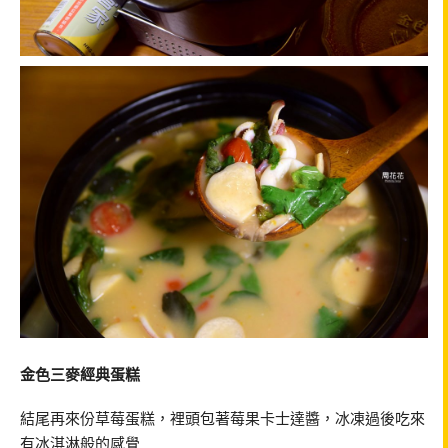
金色三麥經典蛋糕
結尾再來份草莓蛋糕，裡頭包著莓果卡士達醬，冰凍過後吃來
有冰淇淋般的感覺