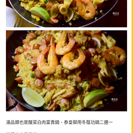
湯品類也是酸菜白肉富貴鍋、泰皇御用冬蔭功鍋二選一