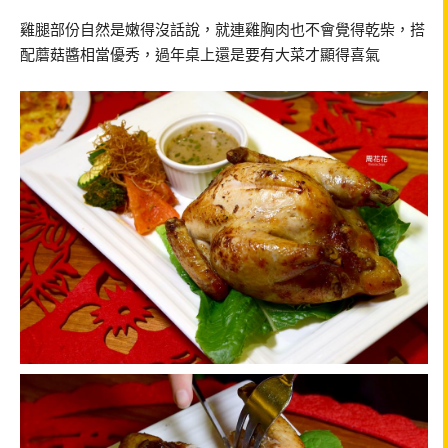
雞腿部份自然是嫩得沒話說，就連雞胸肉也不會覺得乾柴，搭
配蘑菇醬相當優秀，過年桌上還是要有大菜才顯得喜氣