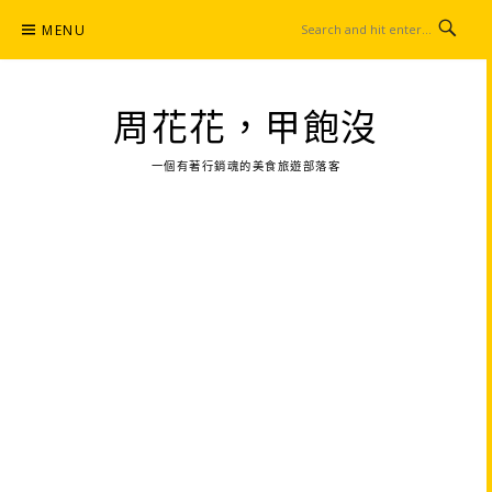
Skip
MENU
to
content
周花花，甲飽沒
一個有著行銷魂的美食旅遊部落客