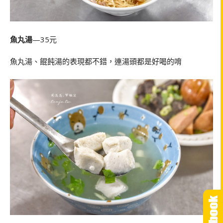
魚丸湯
—
35
元
魚丸湯、餛飩湯的表現都不錯，連湯頭都是好喝的唷