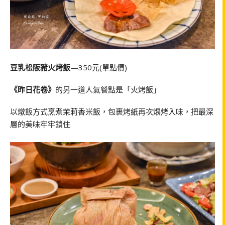
豆乳松阪豬火烤飯
—350元(單點價)
《昨日花卷》
的另一道人氣餐點是「火烤飯」
以燉飯方式烹煮茉莉香米飯，包裹烤紙再次煨烤入味，把最深
層的美味牢牢鎖住