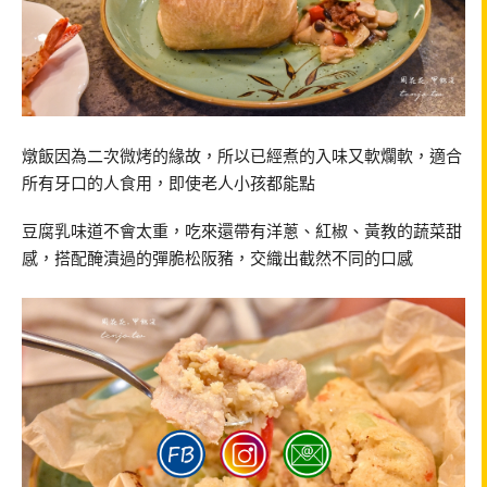
燉飯因為二次微烤的緣故，所以已經煮的入味又軟爛軟，適合
所有牙口的人食用，即使老人小孩都能點
豆腐乳味道不會太重，吃來還帶有洋蔥、紅椒、黃教的蔬菜甜
感，搭配醃漬過的彈脆松阪豬，交織出截然不同的口感