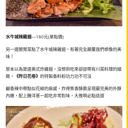
水牛城辣雞翅
—180元(單點價)
另一道開胃菜點了水牛城辣雞翅，有著完全顛覆我們想像的美
味！
原本以為是道美式炸雞翅，沒想到吃來卻卻帶有川菜料理的細
緻，
《昨日花卷》
的特製香料粉功力功不可沒
鹹香辣中帶點似花椒的麻感，炸得焦香酥脆呈現最完美的外酥
內嫩，配上醃洋蔥一起吃非常對味，大推啊必點這道