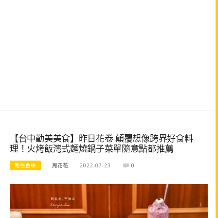
【台中勤美美食】昨日花卷 顛覆想像跨界好食料
理！火烤飯灣式麵燒鍋子菜單隨意點都推薦
吃在台中
周花花
2022-07-23
0