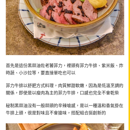
首先是這份黑蒜油佐老饕菲力，裡頭有菲力牛排、紫米飯、炸
時蔬、小沙拉等，要直接單吃也可以
菲力牛排以舒肥方式料理，肉質鮮甜軟嫩，因為是低溫烹調的
關係，即使是以瘦肉為主的菲力牛排，口感也完全不會乾柴
秘制黑蒜油沒有一般蒜頭的辛辣嗆感，是以一種溫和香氣掛在
牛排上頭，很是對味且不會搶味，搭配組合挺創新的