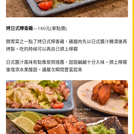
烤日式檸香雞
—180元(單點價)
開胃菜之一點了烤日式檸香雞，雞腿肉先以日式醬汁醃漬後再
烤製，吃的時候可以再自己擠上檸檬
日式醬汁風味有點像是照燒醬，甜甜鹹鹹十分入味，擠上檸檬
後增添水果酸甜，讓層次瞬間豐富起來