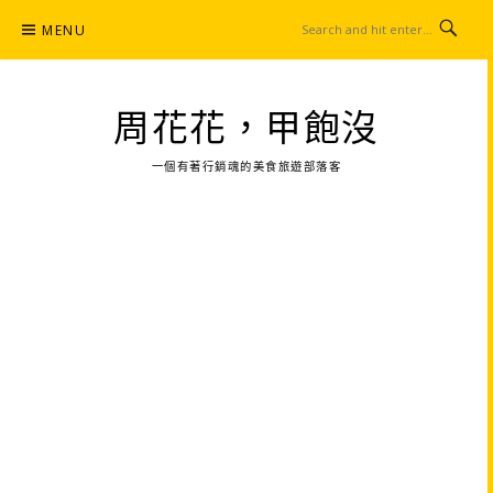
Skip
MENU
to
content
周花花，甲飽沒
一個有著行銷魂的美食旅遊部落客