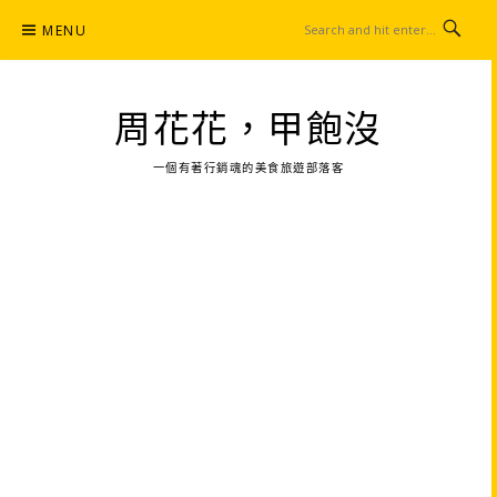
Skip
MENU
to
content
周花花，甲飽沒
一個有著行銷魂的美食旅遊部落客