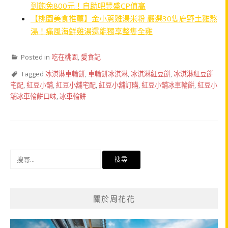
到飽免800元！自助吧豐盛CP值高
【桃園美食推薦】金小蔥雞湯米粉 嚴選30隻鹿野土雞熬
湯！痛風海鮮雞湯還能獨享整隻全雞
Posted in
吃在桃園
,
愛食記
Tagged
冰淇淋車輪餅
,
車輪餅冰淇淋
,
冰淇淋紅豆餅
,
冰淇淋紅豆餅
宅配
,
紅豆小舖
,
紅豆小舖宅配
,
紅豆小舖訂購
,
紅豆小舖冰車輪餅
,
紅豆小
舖冰車輪餅口味
,
冰車輪餅
搜
尋
關
鍵
關於周花花
字: