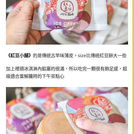
《紅豆小舖》
的是傳統古早味薄皮，size比傳統紅豆餅大一些
加上裡頭冰淇淋內餡塞的很滿，所以吃完一顆很有飽足感，超
級適合當解饞時的下午茶點心