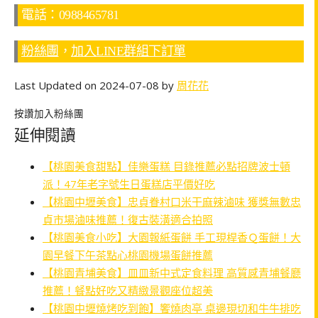
電話：0988465781
粉絲團
，
加入LINE群組下訂單
Last Updated on 2024-07-08 by
周花花
按讚加入粉絲團
延伸閱讀
【桃園美食甜點】佳樂蛋糕 目錄推薦必點招牌波士頓
派！47年老字號生日蛋糕店平價好吃
【桃園中壢美食】忠貞眷村口米干麻辣滷味 獲獎無數忠
貞市場滷味推薦！復古裝潢適合拍照
【桃園美食小吃】大園報紙蛋餅 手工現桿香Ｑ蛋餅！大
園早餐下午茶點心桃園機場蛋餅推薦
【桃園青埔美食】皿皿新中式定食料理 高質感青埔餐廳
推薦！餐點好吃又精緻景觀座位超美
【桃園中壢燒烤吃到飽】饗燒肉亭 桌邊現切和牛牛排吃