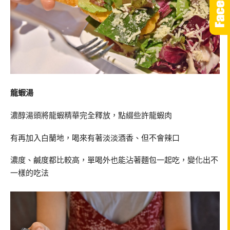
龍蝦湯
濃醇湯頭將龍蝦精華完全釋放，點綴些許龍蝦肉
有再加入白蘭地，喝來有著淡淡酒香、但不會辣口
濃度、鹹度都比較高，單喝外也能沾著麵包一起吃，變化出不
一樣的吃法