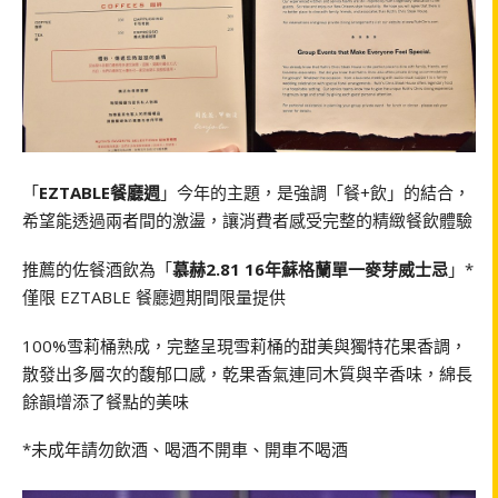
「
EZTABLE餐廳週
」今年的主題，是強調「餐+飲」的結合，
希望能透過兩者間的激盪，讓消費者感受完整的精緻餐飲體驗
推薦的佐餐酒飲為「
慕赫2.81 16年蘇格蘭單一麥芽威士忌
」*
僅限 EZTABLE 餐廳週期間限量提供
100%雪莉桶熟成，完整呈現雪莉桶的甜美與獨特花果香調，
散發出多層次的馥郁口感，乾果香氣連同木質與辛香味，綿長
餘韻增添了餐點的美味
*未成年請勿飲酒、喝酒不開車、開車不喝酒