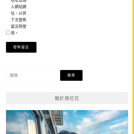
地址及個
人網站網
址，以供
下次發佈
留言時使
用。
搜
尋
關
鍵
關於周花花
字: