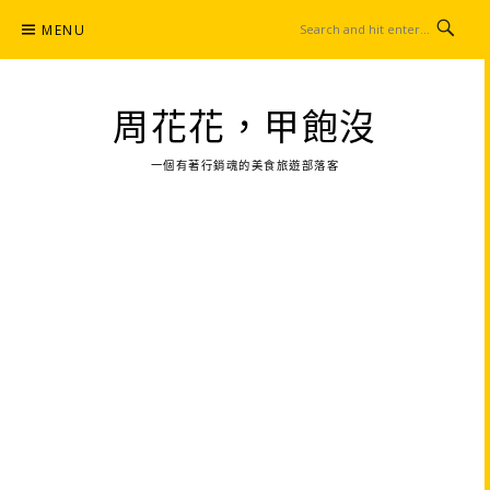
Skip
MENU
to
content
周花花，甲飽沒
一個有著行銷魂的美食旅遊部落客