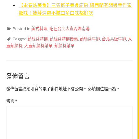
【永春站美食】三隻猴子美食廚房 紐西蘭老闆娘手作家
鄉味！披薩清爽不膩口多口味都好吃
Posted in
美式料理
,
吃在台北大直內湖南港
Tagged
茹絲葵特價
,
茹絲葵特價優惠
,
茹絲葵牛排
,
台北高級牛排
,
大
直茹絲葵
,
大直茹絲葵菜單
,
茹絲葵菜單
發佈留言
發佈留言必須填寫的電子郵件地址不會公開。
必填欄位標示為
*
留言
*