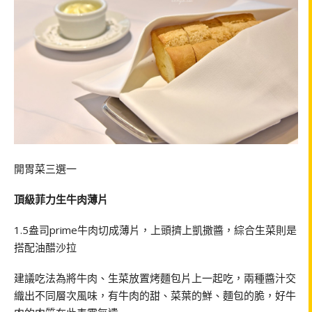
開胃菜三選一
頂級菲力生牛肉薄片
1.5盎司prime牛肉切成薄片，上頭擠上凱撒醬，綜合生菜則是
搭配油醋沙拉
建議吃法為將牛肉、生菜放置烤麵包片上一起吃，兩種醬汁交
織出不同層次風味，有牛肉的甜、菜葉的鮮、麵包的脆，好牛