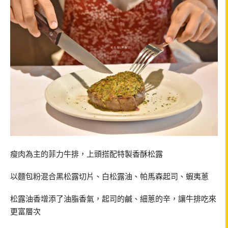
瘦肉為主的菲力牛排，上頭搭配特製香酥松露
以麵包粉混合黑松露切片、白松露油、帕馬森起司、蝦夷蔥
松露油香增添了油脂香氣，起司的鹹、細蔥的辛，讓牛排吃來
更富層次