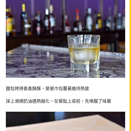
麵包烤得香香酥酥，是餐巾包覆著維持熱度
抹上滑順奶油遇熱融化，在餐點上桌前，先喚醒了味蕾