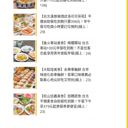
只要110元起白飯吃到飽(線上：
106)
【台北漢普頓酒店洛可可茶苑】平
價自助餐吃到飽只要399元！早午
餐可吃兩小時要訂位預約(線上：
29)
【後火車站美食】梅樓驛站 台北
車站100元早餐吃到飽！不是住客
也能享用青年旅館早餐(線上：26)
【大稻埕美食】永樂車輪餅 古早
味迪化街車輪餅！菜單口味推薦必
點紫心地瓜好吃又特別(線上：23)
【松山信義美食】旭穗蔬食 台北
平價素食自助餐吃到飽！午餐下午
茶379元起買餐券更便宜(線上：
23)