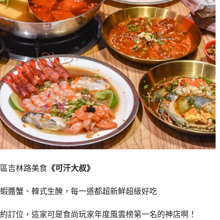
區吉林路美食
《可汗大叔》
蝦醬蟹、韓式生醃，每一道都超新鮮超級好吃
約訂位，這家可是食尚玩家年度風雲榜第一名的神店啊！