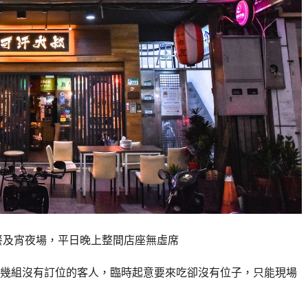
只賣晚餐及宵夜場，平日晚上整間店座無虛席
幾組沒有訂位的客人，臨時起意要來吃卻沒有位子，只能現場