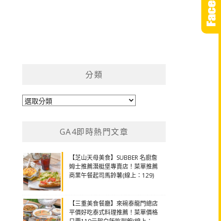
分類
分
類
GA4即時熱門文章
【芝山天母美食】SUBBER 名廚詹
姆士推薦潛艇堡專賣店！菜單推薦
商業午餐起司馬鈴薯(線上：129)
【三重美食餐廳】來碗泰龍門總店
平價好吃泰式料理推薦！菜單價格