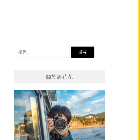
搜
尋
關
鍵
關於周花花
字: