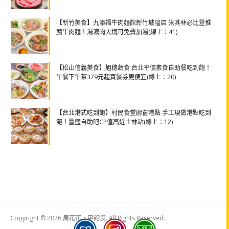
【新竹美食】九添福牛肉麵館新竹城隍店 米其林必比登推
薦牛肉麵！湯濃肉大塊可免費加湯(線上：41)
【松山信義美食】旭穗蔬食 台北平價素食自助餐吃到飽！
午餐下午茶379元起買餐券更便宜(線上：20)
【台北港式吃到飽】村民食堂廚窗港點 手工現做港點吃到
飽！豐盛自助吧CP值高近士林站(線上：12)
Copyright © 2026 周花花，甲飽沒. All Rights Reserved.
Boston