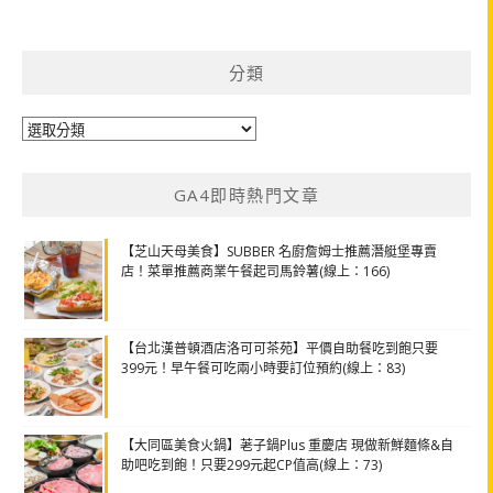
分類
分
類
GA4即時熱門文章
【芝山天母美食】SUBBER 名廚詹姆士推薦潛艇堡專賣
店！菜單推薦商業午餐起司馬鈴薯(線上：166)
【台北漢普頓酒店洛可可茶苑】平價自助餐吃到飽只要
399元！早午餐可吃兩小時要訂位預約(線上：83)
【大同區美食火鍋】荖子鍋Plus 重慶店 現做新鮮麵條&自
助吧吃到飽！只要299元起CP值高(線上：73)