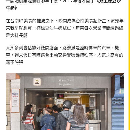
一開始創業是賣咖啡早午餐，2017年後才開了
《双生綠豆沙
牛奶》
在台南IG美食的推波之下，瞬間成為台南美食超新星，這幾年
來我早就想買一杯綠豆沙牛奶試試，無奈每次營業時間經過總
是大排長龍
人潮多到會佔據好幾間店面，路邊滿是臨時停車的汽車、機
車，週末假日有時還會出動交通警察維持秩序，人氣之高真的
毫不誇張