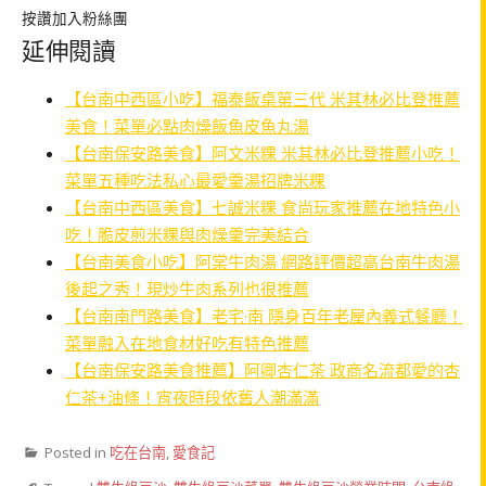
按讚加入粉絲團
延伸閱讀
【台南中西區小吃】福泰飯桌第三代 米其林必比登推薦
美食！菜單必點肉燥飯魚皮魚丸湯
【台南保安路美食】阿文米粿 米其林必比登推薦小吃！
菜單五種吃法私心最愛羹湯招牌米粿
【台南中西區美食】七誠米粿 食尚玩家推薦在地特色小
吃！脆皮煎米粿與肉燥羹完美結合
【台南美食小吃】阿棠牛肉湯 網路評價超高台南牛肉湯
後起之秀！現炒牛肉系列也很推薦
【台南南門路美食】老宅·南 隱身百年老屋內義式餐廳！
菜單融入在地食材好吃有特色推薦
【台南保安路美食推薦】阿卿杏仁茶 政商名流都愛的杏
仁茶+油條！宵夜時段依舊人潮滿滿
Posted in
吃在台南
,
愛食記