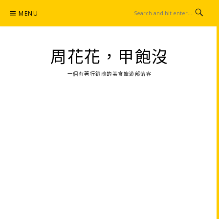
Skip
MENU
to
content
周花花，甲飽沒
一個有著行銷魂的美食旅遊部落客