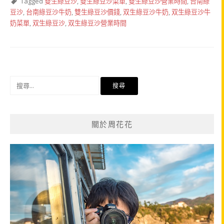
Tagged
雙生綠豆沙
,
雙生綠豆沙菜單
,
雙生綠豆沙營業時間
,
台南綠
豆沙
,
台南綠豆沙牛奶
,
雙生綠豆沙價錢
,
双生綠豆沙牛奶
,
双生綠豆沙牛
奶菜單
,
双生綠豆沙
,
双生綠豆沙營業時間
搜
尋
關
鍵
關於周花花
字: