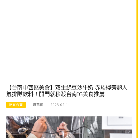
【台南中西區美食】双生綠豆沙牛奶 赤崁樓旁超人
氣排隊飲料！開門就秒殺台南IG美食推薦
吃在台南
周花花
2023-02-11