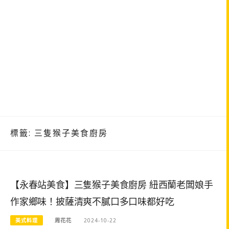
標籤:
三隻猴子美食廚房
【永春站美食】三隻猴子美食廚房 紐西蘭老闆娘手
作家鄉味！披薩清爽不膩口多口味都好吃
美式料理
周花花
2024-10-22