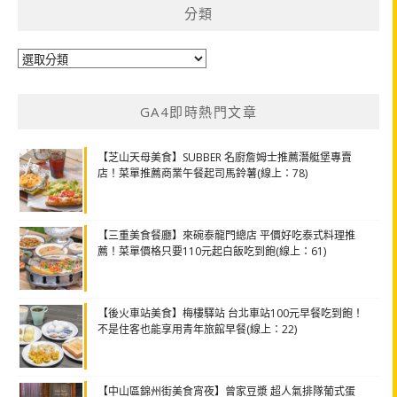
分類
分
類
GA4即時熱門文章
【芝山天母美食】SUBBER 名廚詹姆士推薦潛艇堡專賣
店！菜單推薦商業午餐起司馬鈴薯(線上：78)
【三重美食餐廳】來碗泰龍門總店 平價好吃泰式料理推
薦！菜單價格只要110元起白飯吃到飽(線上：61)
【後火車站美食】梅樓驛站 台北車站100元早餐吃到飽！
不是住客也能享用青年旅館早餐(線上：22)
【中山區錦州街美食宵夜】曾家豆漿 超人氣排隊葡式蛋