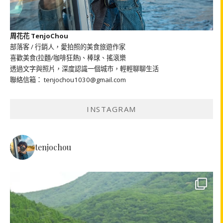
周花花 TenjoChou
部落客 / 行銷人，愛拍照的美食旅遊作家
喜歡美食(拉麵/咖啡狂熱)、棒球、搖滾樂
透過文字與照片，深度認識一個城市，輕輕聊聊生活
聯絡信箱： tenjochou1030@gmail.com
INSTAGRAM
tenjochou