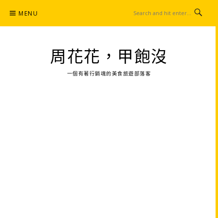
Skip
MENU
to
content
周花花，甲飽沒
一個有著行銷魂的美食旅遊部落客