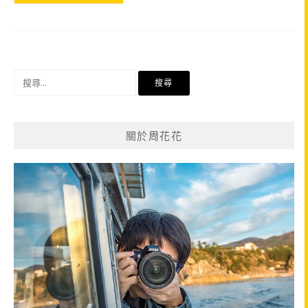
搜
尋
關
鍵
關於周花花
字: