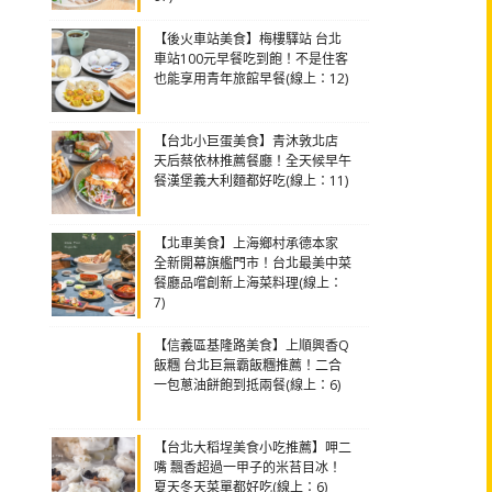
【後火車站美食】梅樓驛站 台北
車站100元早餐吃到飽！不是住客
也能享用青年旅館早餐(線上：12)
【台北小巨蛋美食】青沐敦北店
天后蔡依林推薦餐廳！全天候早午
餐漢堡義大利麵都好吃(線上：11)
【北車美食】上海鄉村承德本家
全新開幕旗艦門市！台北最美中菜
餐廳品嚐創新上海菜料理(線上：
7)
【信義區基隆路美食】上順興香Q
飯糰 台北巨無霸飯糰推薦！二合
一包蔥油餅飽到抵兩餐(線上：6)
【台北大稻埕美食小吃推薦】呷二
嘴 飄香超過一甲子的米苔目冰！
夏天冬天菜單都好吃(線上：6)