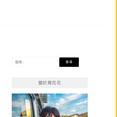
搜
尋
關
鍵
關於周花花
字: