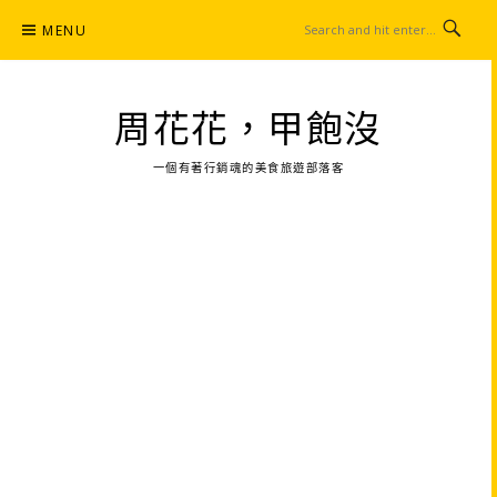
Skip
MENU
to
content
周花花，甲飽沒
一個有著行銷魂的美食旅遊部落客