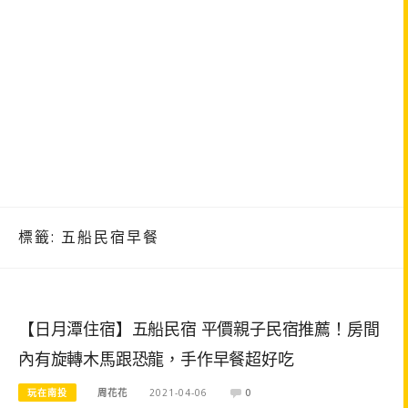
標籤:
五船民宿早餐
【日月潭住宿】五船民宿 平價親子民宿推薦！房間
內有旋轉木馬跟恐龍，手作早餐超好吃
玩在南投
周花花
2021-04-06
0