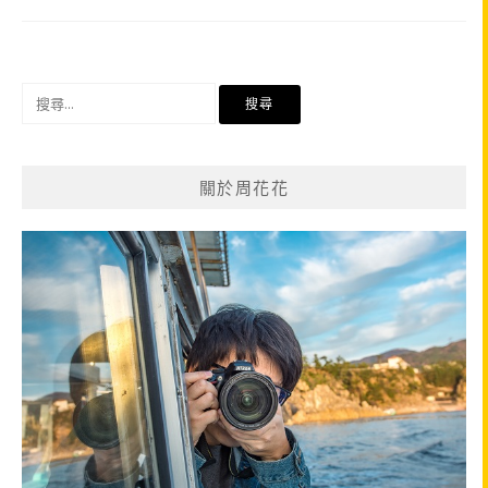
搜
尋
關
鍵
關於周花花
字: