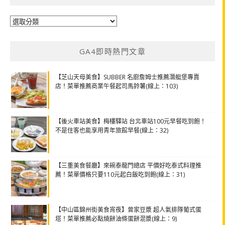
分
類
GA4即時熱門文章
【芝山天母美食】SUBBER 名廚詹姆士推薦潛艇堡專賣
店！菜單推薦商業午餐起司馬鈴薯(線上：103)
【後火車站美食】梅樓驛站 台北車站100元早餐吃到飽！
不是住客也能享用青年旅館早餐(線上：32)
【三重美食餐廳】來碗泰龍門總店 平價好吃泰式料理推
薦！菜單價格只要110元起白飯吃到飽(線上：31)
【中山區錦州街美食宵夜】曾家豆漿 超人氣排隊葡式蛋
塔！菜單推薦必點燒餅油條蛋餅混漿(線上：9)