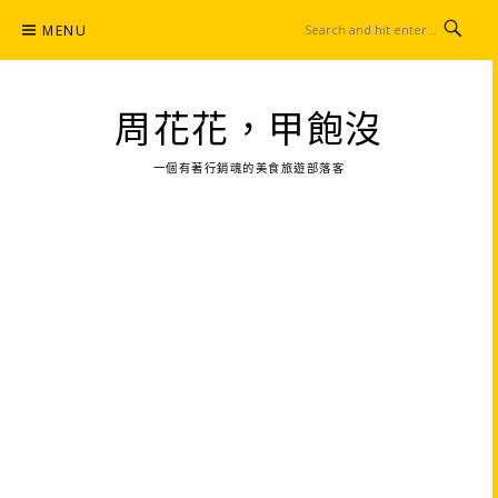
Skip
MENU
to
content
周花花，甲飽沒
一個有著行銷魂的美食旅遊部落客