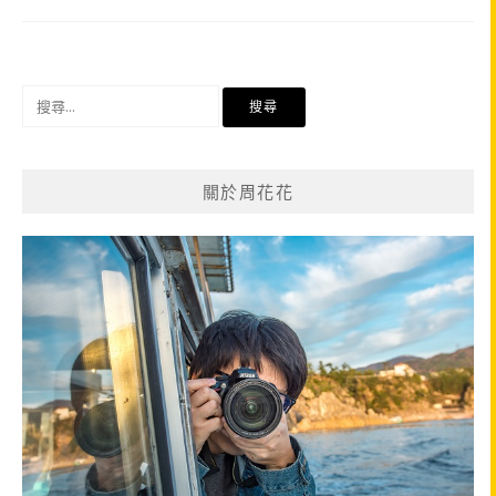
搜
尋
關
鍵
關於周花花
字: