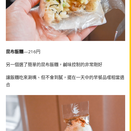
昆布飯糰
—216円
另一個選了簡單的昆布飯糰，鹹味控制的非常剛好
讓飯糰吃來涮嘴、但不會到膩，擺在一天中的早餐品嚐相當適
合