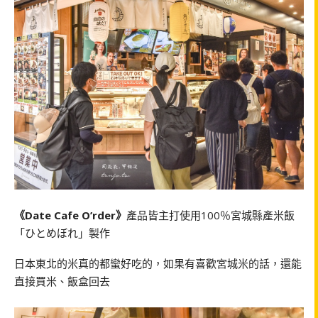
《Date Cafe O’rder》
產品皆主打使用100％宮城縣產米飯
「ひとめぼれ」製作
日本東北的米真的都蠻好吃的，如果有喜歡宮城米的話，還能
直接買米、飯盒回去