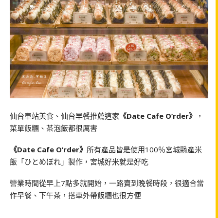
仙台車站美食、仙台早餐推薦這家
《Date Cafe O’rder》
，
菜單飯糰、茶泡飯都很厲害
《Date Cafe O’rder》
所有產品皆是使用100％宮城縣產米
飯「ひとめぼれ」製作，宮城好米就是好吃
營業時間從早上7點多就開始，一路賣到晚餐時段，很適合當
作早餐、下午茶，搭車外帶飯糰也很方便