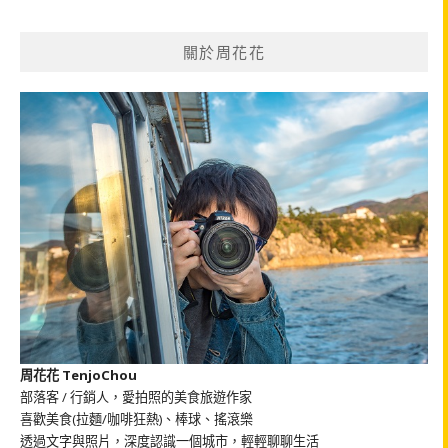
關
鍵
關於周花花
字:
周花花 TenjoChou
部落客 / 行銷人，愛拍照的美食旅遊作家
喜歡美食(拉麵/咖啡狂熱)、棒球、搖滾樂
透過文字與照片，深度認識一個城市，輕輕聊聊生活