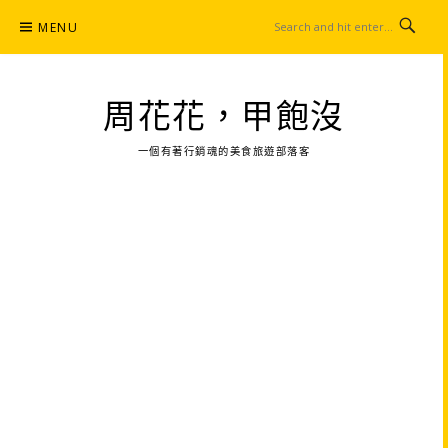
Skip
MENU
to
content
周花花，甲飽沒
一個有著行銷魂的美食旅遊部落客