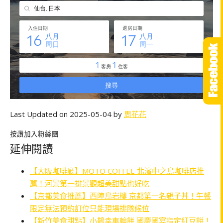
Last Updated on 2025-05-04 by
周花花
按讚加入粉絲團
延伸閱讀
【大阪咖啡廳】MOTO COFFEE 北濱中之島咖啡店推
薦！河景第一排景觀超美甜點也好吃
【京都美食推薦】西陣鳥岩樓 京都第一名親子丼！午餐
限定無法預約訂位只能現場排隊候位
【新竹美食甜點】小鵲幸車輪餅 國慶國宴指定紅豆餅！