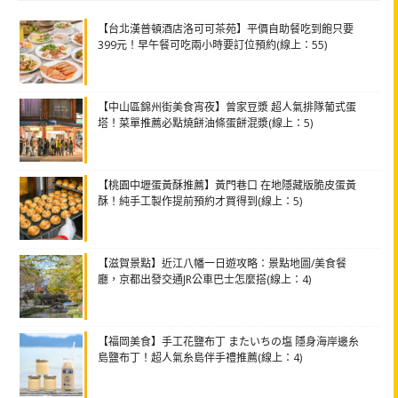
【台北漢普頓酒店洛可可茶苑】平價自助餐吃到飽只要
399元！早午餐可吃兩小時要訂位預約(線上：55)
【中山區錦州街美食宵夜】曾家豆漿 超人氣排隊葡式蛋
塔！菜單推薦必點燒餅油條蛋餅混漿(線上：5)
【桃園中壢蛋黃酥推薦】黃門巷口 在地隱藏版脆皮蛋黃
酥！純手工製作提前預約才買得到(線上：5)
【滋賀景點】近江八幡一日遊攻略：景點地圖/美食餐
廳，京都出發交通JR公車巴士怎麼搭(線上：4)
【福岡美食】手工花鹽布丁 またいちの塩 隱身海岸邊糸
島鹽布丁！超人氣糸島伴手禮推薦(線上：4)