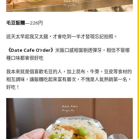
毛豆飯糰
—226円
這天太早起我又太餓，才會吃到一半才發現忘記拍照。
《Date Cafe O’rder》
米飯口感相當剔透彈牙，相信不管哪
種口味都會很好吃
我本來就是個喜歡毛豆的人，加上昆布、牛蒡，豆皮等食材的
相互調味，讓飯糰吃起來富有層次，不愧是人氣熱銷第一名，
好吃！