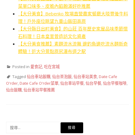
菜單口味多、皮脆內餡飽滿好吃推薦
【大分美食】Bebenko 牧場直營農家餐廳大啖豐後牛料
理！戶外座位眺望九重山飯田高原
【大分縣日出町美食】的山莊 百年歷史家屋品味季節懷
石料理！日本皇室曾造訪文化資產
【大分美食推薦】素麵流水流舞 邊釣魚邊吃流水麵新奇
體驗！近大分景點原尻瀑布道之駅
Posted in
愛食記
,
吃在宮城
Tagged
仙台車站飯糰
,
仙台茶泡飯
,
仙台車站美食
,
Date Cafe
O'rder
,
Date Cafe O'rder菜單
,
仙台車站早餐
,
仙台早餐
,
仙台早餐咖啡
,
仙台飯糰
,
仙台車站早餐推薦
搜
尋