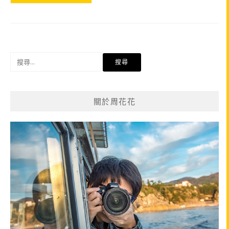
搜
尋
關
鍵
關於周花花
字: