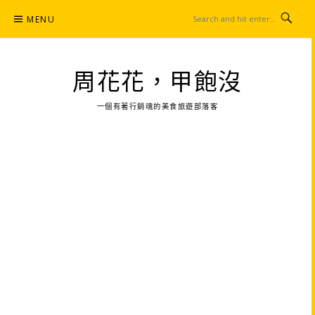
Skip
MENU
to
content
周花花，甲飽沒
一個有著行銷魂的美食旅遊部落客