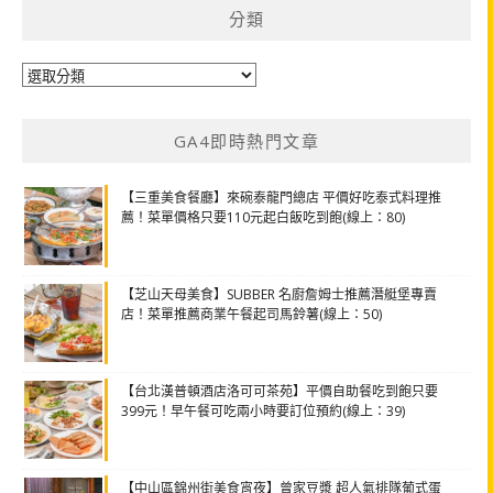
分類
分
類
GA4即時熱門文章
【三重美食餐廳】來碗泰龍門總店 平價好吃泰式料理推
薦！菜單價格只要110元起白飯吃到飽(線上：80)
【芝山天母美食】SUBBER 名廚詹姆士推薦潛艇堡專賣
店！菜單推薦商業午餐起司馬鈴薯(線上：50)
【台北漢普頓酒店洛可可茶苑】平價自助餐吃到飽只要
399元！早午餐可吃兩小時要訂位預約(線上：39)
【中山區錦州街美食宵夜】曾家豆漿 超人氣排隊葡式蛋