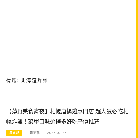
標籤:
北海道炸雞
【薄野美食宵夜】札幌唐揚雞專門店 超人氣必吃札
幌炸雞！菜單口味選擇多好吃平價推薦
愛食記
周花花
2025-07-25