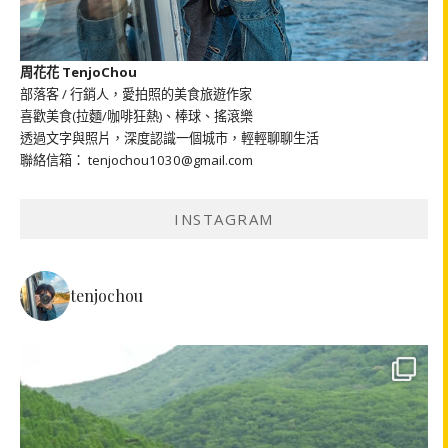
周花花 TenjoChou
部落客 / 行銷人，愛拍照的美食旅遊作家
喜歡美食(拉麵/咖啡狂熱)、棒球、搖滾樂
透過文字與照片，深度認識一個城市，輕輕聊聊生活
聯絡信箱： tenjochou1030@gmail.com
INSTAGRAM
tenjochou