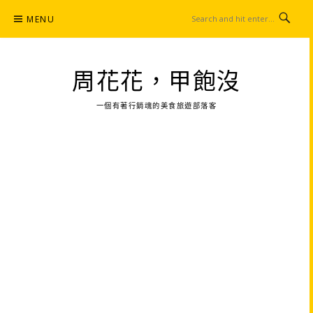
Skip
MENU
to
content
周花花，甲飽沒
一個有著行銷魂的美食旅遊部落客