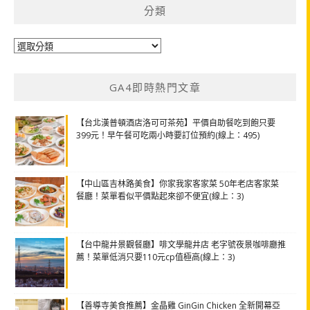
分類
分
類
GA4即時熱門文章
【台北漢普頓酒店洛可可茶苑】平價自助餐吃到飽只要
399元！早午餐可吃兩小時要訂位預約(線上：495)
【中山區吉林路美食】你家我家客家菜 50年老店客家菜
餐廳！菜單看似平價點起來卻不便宜(線上：3)
【台中龍井景觀餐廳】啡文學龍井店 老字號夜景咖啡廳推
薦！菜單低消只要110元cp值極高(線上：3)
【善導寺美食推薦】金晶雞 GinGin Chicken 全新開幕亞