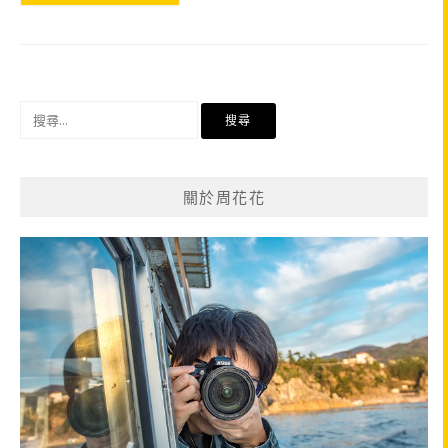
搜
尋
關
鍵
關於周花花
字: