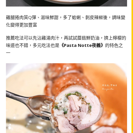
雞腿捲肉質Q彈、滋味鮮甜，多了蛤蜊、剝皮辣椒後，調味變
化變得更加豐富
推薦吃法可以先沾雞湯肉汁，再試試蘑菇鮮奶油，擠上檸檬的
味道也不錯，多元吃法也是
《Pasta Notte夜義》
的特色之
一