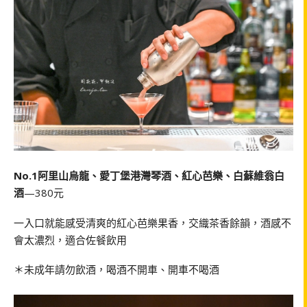
No.1阿里山烏龍、愛丁堡港灣琴酒、紅心芭樂、白蘇維翁白
酒
—380元
一入口就能感受清爽的紅心芭樂果香，交織茶香餘韻，酒感不
會太濃烈，適合佐餐飲用
＊未成年請勿飲酒，喝酒不開車、開車不喝酒