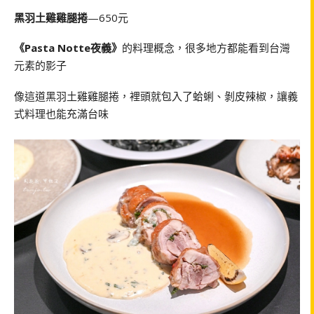
黑羽土雞雞腿捲
—650元
《Pasta Notte夜義》
的料理概念，很多地方都能看到台灣
元素的影子
像這道黑羽土雞雞腿捲，裡頭就包入了蛤蜊、剝皮辣椒，讓義
式料理也能充滿台味