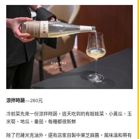
涼拌時蔬
—280元
冷前菜先來一份涼拌時蔬，這天吃到的有娃娃菜、小黃瓜、玉
米筍、地瓜、番茄，每種都很新鮮
除了巴薩米克油外，還有店家自製中東芝麻醬，風味溫和帶有