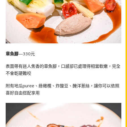
章魚腳
—330元
表面帶有迷人焦香的章魚腳，口感卻已處理得相當軟嫩，完全
不會乾硬難咬
附有
地瓜puree、綠橄欖、炸酸豆、醃洋蔥絲，讓你可以依照
喜好自由搭配享用