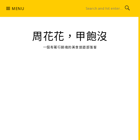
Skip
MENU
to
content
周花花，甲飽沒
一個有著行銷魂的美食旅遊部落客