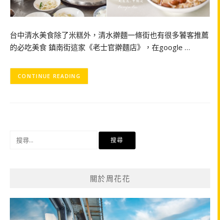
台中清水美食除了米糕外，清水擀麵一條街也有很多饕客推薦
的必吃美食 鎮南街這家《老士官擀麵店》，在google …
CONTINUE READING
搜
尋
關
鍵
關於周花花
字: