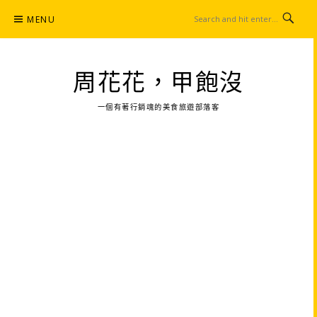
Skip
MENU
to
content
周花花，甲飽沒
一個有著行銷魂的美食旅遊部落客