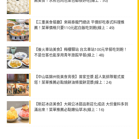
薦美食！水煎包肉包菜包都很好吃(線上：50)
【三重美食餐廳】來碗泰龍門總店 平價好吃泰式料理推
薦！菜單價格只要110元起白飯吃到飽(線上：49)
【後火車站美食】梅樓驛站 台北車站100元早餐吃到飽！
不是住客也能享用青年旅館早餐(線上：48)
【中山區錦州街美食宵夜】曾家豆漿 超人氣排隊葡式蛋
塔！菜單推薦必點燒餅油條蛋餅混漿(線上：24)
【新莊冰店美食】大碗公冰甜品新莊化成店 大份量料多到
滿出來！菜單推薦必點嫩仙草冰(線上：16)