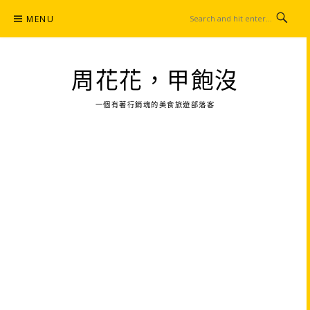
Skip
MENU
to
content
周花花，甲飽沒
一個有著行銷魂的美食旅遊部落客