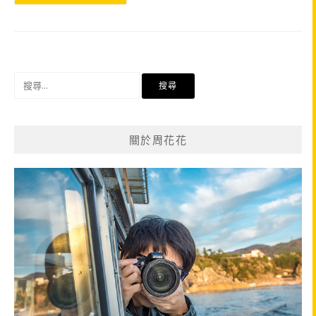
搜
尋
關
鍵
關於周花花
字: