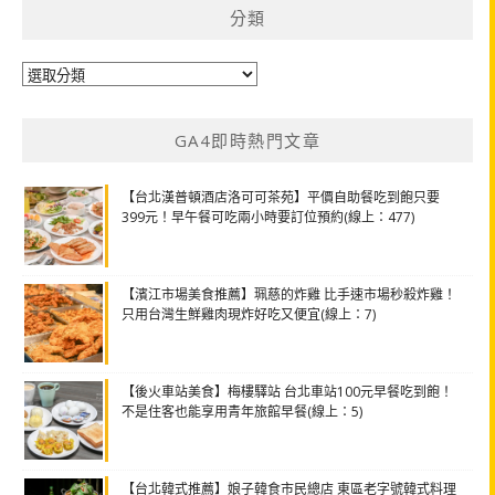
分類
分
類
GA4即時熱門文章
【台北漢普頓酒店洛可可茶苑】平價自助餐吃到飽只要
399元！早午餐可吃兩小時要訂位預約(線上：477)
【濱江市場美食推薦】珮慈的炸雞 比手速市場秒殺炸雞！
只用台灣生鮮雞肉現炸好吃又便宜(線上：7)
【後火車站美食】梅樓驛站 台北車站100元早餐吃到飽！
不是住客也能享用青年旅館早餐(線上：5)
【台北韓式推薦】娘子韓食市民總店 東區老字號韓式料理