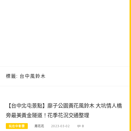
標籤:
台中風鈴木
【台中北屯景點】廍子公園黃花風鈴木 大坑情人橋
旁最美黃金隧道！花季花況交通整理
玩在中彰雲
周花花
2023-03-02
0