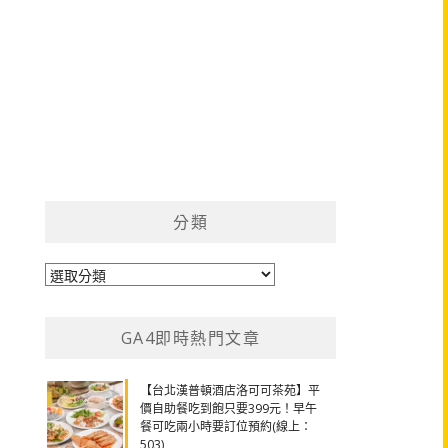
分類
分
類
GA4即時熱門文章
【台北漢普頓酒店洛可可茶苑】平
價自助餐吃到飽只要399元！早午
餐可吃兩小時要訂位預約(線上：
503)