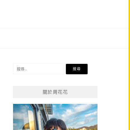
搜
尋
關
鍵
關於周花花
字: