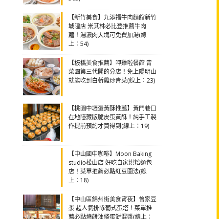
【新竹美食】九添福牛肉麵館新竹
城隍店 米其林必比登推薦牛肉
麵！湯濃肉大塊可免費加湯(線
上：54)
【板橋美食推薦】呷雞啦餐館 青
菜園第三代開的分店！免上陽明山
就能吃到白斬雞炒青菜(線上：23)
【桃園中壢蛋黃酥推薦】黃門巷口
在地隱藏版脆皮蛋黃酥！純手工製
作提前預約才買得到(線上：19)
【中山國中咖啡】Moon Baking
studio松山店 好吃自家烘焙麵包
店！菜單推薦必點紅豆圓法(線
上：18)
【中山區錦州街美食宵夜】曾家豆
漿 超人氣排隊葡式蛋塔！菜單推
薦必點燒餅油條蛋餅混漿(線上：