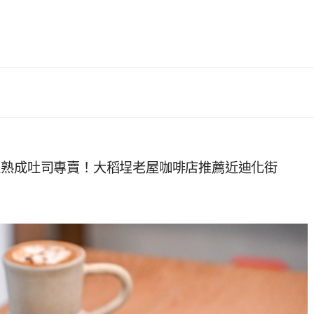
 cafe 溫熟成吐司專賣！大稻埕老屋咖啡店推薦近迪化街