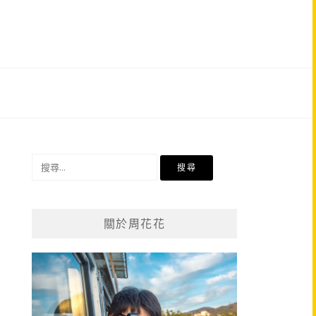
搜
尋
關
鍵
關於周花花
字: