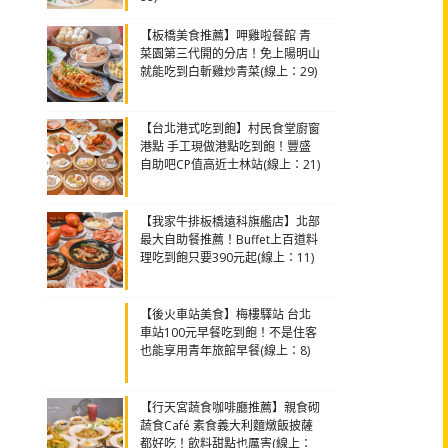
【板橋美食推薦】呷雞啦餐館 青
菜園第三代開的分店！免上陽明山
就能吃到白斬雞炒青菜(線上：29)
【台北港式吃到飽】村民食堂廚窗
港點 手工現做港點吃到飽！豐盛
自助吧CP值高近士林站(線上：21)
【我家牛排板橋遠科旗艦店】北部
最大自助餐推薦！Buffet上百道料
理吃到飽只要390元起(線上：11)
【後火車站美食】梅樓驛站 台北
車站100元早餐吃到飽！不是住客
也能享用青年旅館早餐(線上：8)
【行天宮蔬食咖啡廳推薦】親食砌
蔬食Café 素食義大利麵燉飯披薩
都好吃！飲料甜點也厲害(線上：