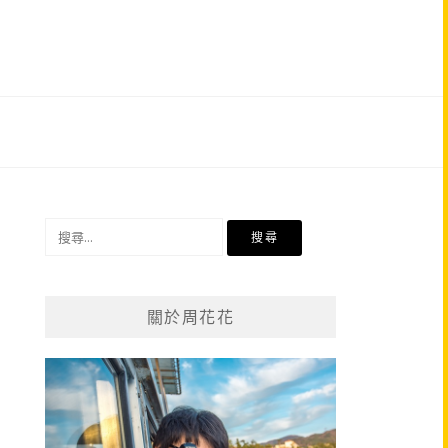
搜
尋
關
鍵
關於周花花
字: