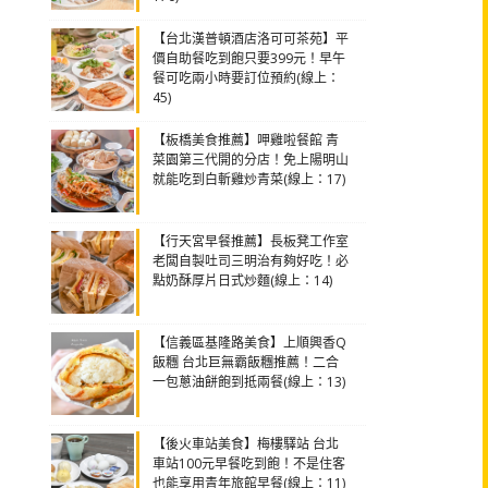
【台北漢普頓酒店洛可可茶苑】平
價自助餐吃到飽只要399元！早午
餐可吃兩小時要訂位預約(線上：
45)
【板橋美食推薦】呷雞啦餐館 青
菜園第三代開的分店！免上陽明山
就能吃到白斬雞炒青菜(線上：17)
【行天宮早餐推薦】長板凳工作室
老闆自製吐司三明治有夠好吃！必
點奶酥厚片日式炒麵(線上：14)
【信義區基隆路美食】上順興香Q
飯糰 台北巨無霸飯糰推薦！二合
一包蔥油餅飽到抵兩餐(線上：13)
【後火車站美食】梅樓驛站 台北
車站100元早餐吃到飽！不是住客
也能享用青年旅館早餐(線上：11)