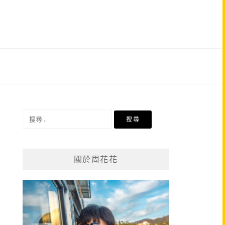
搜
尋
關
鍵
關於周花花
字: