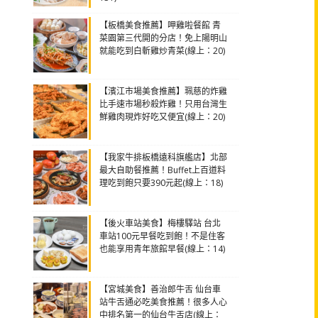
【板橋美食推薦】呷雞啦餐館 青
菜園第三代開的分店！免上陽明山
就能吃到白斬雞炒青菜(線上：20)
【濱江市場美食推薦】珮慈的炸雞
比手速市場秒殺炸雞！只用台灣生
鮮雞肉現炸好吃又便宜(線上：20)
【我家牛排板橋遠科旗艦店】北部
最大自助餐推薦！Buffet上百道料
理吃到飽只要390元起(線上：18)
【後火車站美食】梅樓驛站 台北
車站100元早餐吃到飽！不是住客
也能享用青年旅館早餐(線上：14)
【宮城美食】善治郎牛舌 仙台車
站牛舌通必吃美食推薦！很多人心
中排名第一的仙台牛舌店(線上：