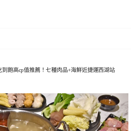
吃到飽高cp值推薦！七種肉品+海鮮近捷運西湖站