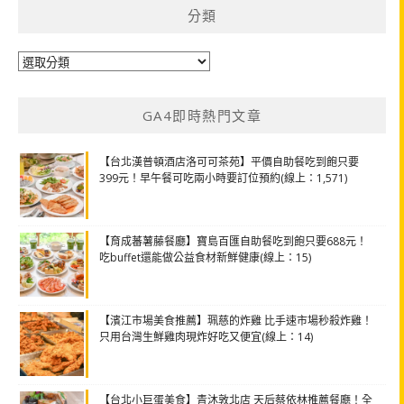
分類
分
類
GA4即時熱門文章
【台北漢普頓酒店洛可可茶苑】平價自助餐吃到飽只要
399元！早午餐可吃兩小時要訂位預約(線上：1,571)
【育成蕃薯藤餐廳】寶島百匯自助餐吃到飽只要688元！
吃buffet還能做公益食材新鮮健康(線上：15)
【濱江市場美食推薦】珮慈的炸雞 比手速市場秒殺炸雞！
只用台灣生鮮雞肉現炸好吃又便宜(線上：14)
【台北小巨蛋美食】青沐敦北店 天后蔡依林推薦餐廳！全