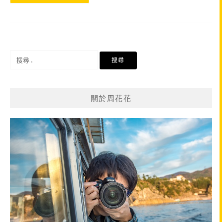
搜
尋
關
鍵
關於周花花
字: