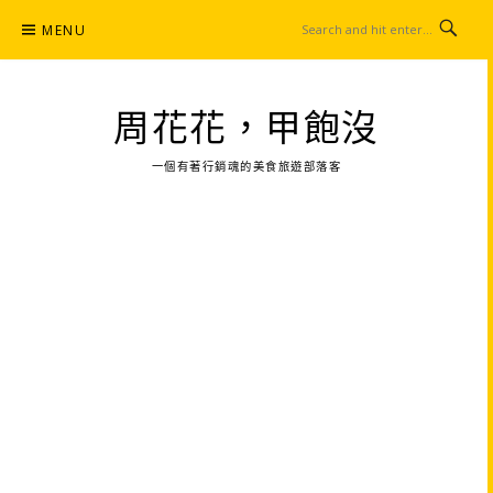
Skip
MENU
to
content
周花花，甲飽沒
一個有著行銷魂的美食旅遊部落客