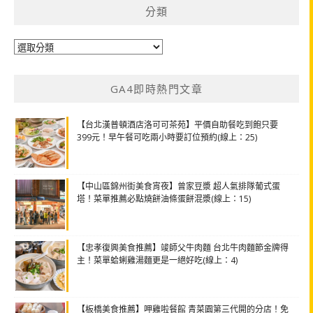
分類
分
類
GA4即時熱門文章
【台北漢普頓酒店洛可可茶苑】平價自助餐吃到飽只要
399元！早午餐可吃兩小時要訂位預約(線上：25)
【中山區錦州街美食宵夜】曾家豆漿 超人氣排隊葡式蛋
塔！菜單推薦必點燒餅油條蛋餅混漿(線上：15)
【忠孝復興美食推薦】竣師父牛肉麵 台北牛肉麵節金牌得
主！菜單蛤蜊雞湯麵更是一絕好吃(線上：4)
【板橋美食推薦】呷雞啦餐館 青菜園第三代開的分店！免