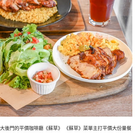
大後門的平價咖啡廳《蘇草》 《蘇草》菜單主打平價大份量餐