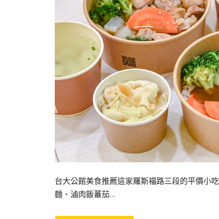
台大公館美食推薦這家羅斯福路三段的平價小吃
麵、滷肉飯蕃茄…