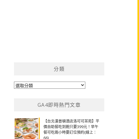
分類
分
類
GA4即時熱門文章
【台北漢普頓酒店洛可可茶苑】平
價自助餐吃到飽只要399元！早午
餐可吃兩小時要訂位預約(線上：
66)