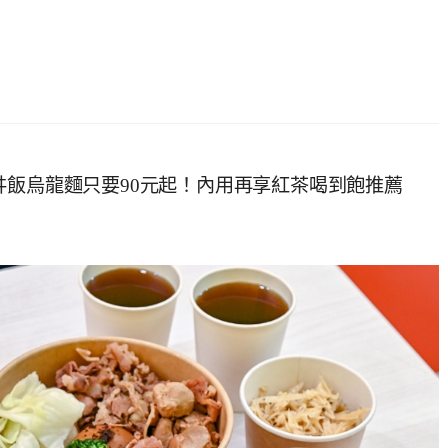
丼飯烏龍麵只要90元起！內用再享紅茶喝到飽推薦