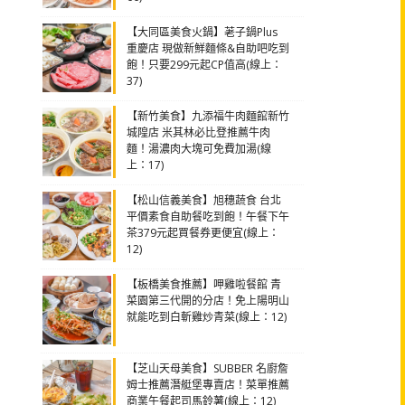
【大同區美食火鍋】荖子鍋Plus
重慶店 現做新鮮麵條&自助吧吃到
飽！只要299元起CP值高(線上：
37)
【新竹美食】九添福牛肉麵館新竹
城隍店 米其林必比登推薦牛肉
麵！湯濃肉大塊可免費加湯(線
上：17)
【松山信義美食】旭穗蔬食 台北
平價素食自助餐吃到飽！午餐下午
茶379元起買餐券更便宜(線上：
12)
【板橋美食推薦】呷雞啦餐館 青
菜園第三代開的分店！免上陽明山
就能吃到白斬雞炒青菜(線上：12)
【芝山天母美食】SUBBER 名廚詹
姆士推薦潛艇堡專賣店！菜單推薦
商業午餐起司馬鈴薯(線上：12)