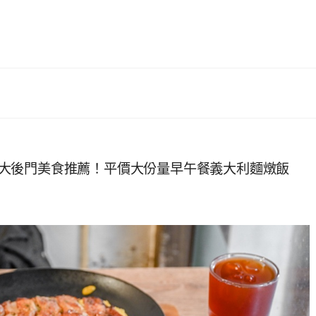
a 台大後門美食推薦！平價大份量早午餐義大利麵燉飯