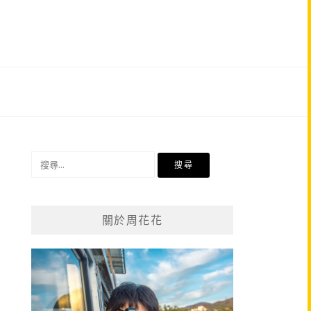
搜
尋
關
鍵
關於周花花
字: