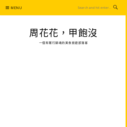
Skip
MENU
to
content
周花花，甲飽沒
一個有著行銷魂的美食旅遊部落客