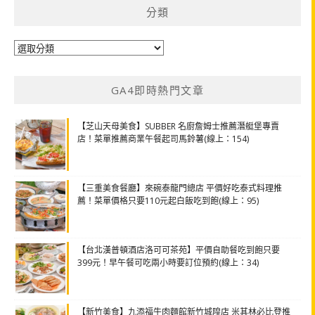
分類
分
類
GA4即時熱門文章
【芝山天母美食】SUBBER 名廚詹姆士推薦潛艇堡專賣
店！菜單推薦商業午餐起司馬鈴薯(線上：154)
【三重美食餐廳】來碗泰龍門總店 平價好吃泰式料理推
薦！菜單價格只要110元起白飯吃到飽(線上：95)
【台北漢普頓酒店洛可可茶苑】平價自助餐吃到飽只要
399元！早午餐可吃兩小時要訂位預約(線上：34)
【新竹美食】九添福牛肉麵館新竹城隍店 米其林必比登推