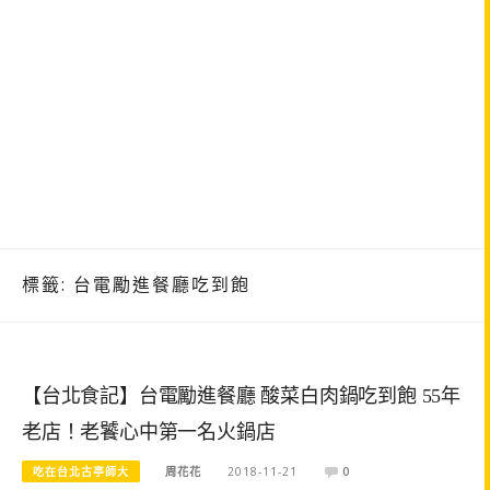
標籤:
台電勵進餐廳吃到飽
【台北食記】台電勵進餐廳 酸菜白肉鍋吃到飽 55年
老店！老饕心中第一名火鍋店
吃在台北古亭師大
周花花
2018-11-21
0