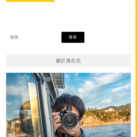
搜
尋
關
鍵
關於周花花
字: