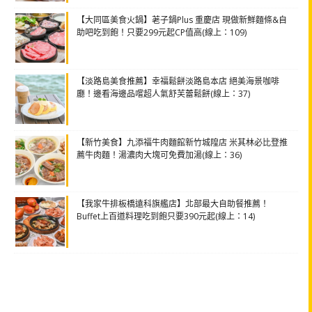
【大同區美食火鍋】荖子鍋Plus 重慶店 現做新鮮麵條&自
助吧吃到飽！只要299元起CP值高(線上：109)
【淡路島美食推薦】幸福鬆餅淡路島本店 絕美海景咖啡
廳！邊看海邊品嚐超人氣舒芙蕾鬆餅(線上：37)
【新竹美食】九添福牛肉麵館新竹城隍店 米其林必比登推
薦牛肉麵！湯濃肉大塊可免費加湯(線上：36)
【我家牛排板橋遠科旗艦店】北部最大自助餐推薦！
Buffet上百道料理吃到飽只要390元起(線上：14)