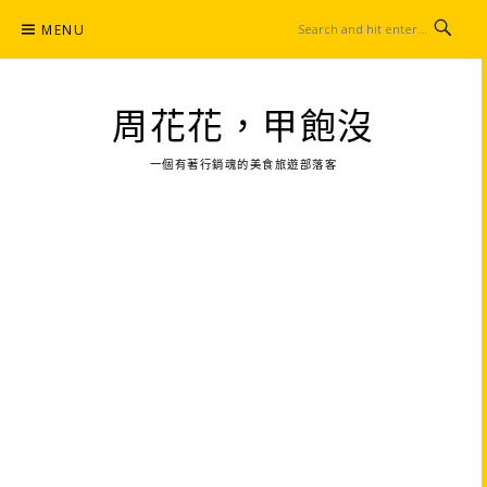
Skip
MENU
to
content
周花花，甲飽沒
一個有著行銷魂的美食旅遊部落客