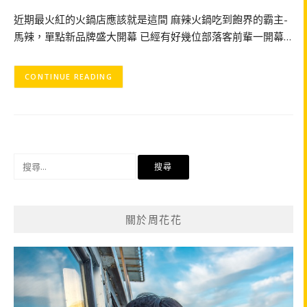
近期最火紅的火鍋店應該就是這間 麻辣火鍋吃到飽界的霸主-
馬辣，單點新品牌盛大開幕 已經有好幾位部落客前輩一開幕…
CONTINUE READING
搜
尋
關
鍵
關於周花花
字: