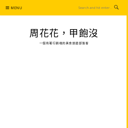
Skip
MENU
to
content
周花花，甲飽沒
一個有著行銷魂的美食旅遊部落客