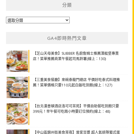
分類
分
類
GA4即時熱門文章
【芝山天母美食】SUBBER 名廚詹姆士推薦潛艇堡專賣
店！菜單推薦商業午餐起司馬鈴薯(線上：130)
【三重美食餐廳】來碗泰龍門總店 平價好吃泰式料理推
薦！菜單價格只要110元起白飯吃到飽(線上：127)
【台北漢普頓酒店洛可可茶苑】平價自助餐吃到飽只要
399元！早午餐可吃兩小時要訂位預約(線上：48)
【中山區錦州街美食宵夜】曾家豆漿 超人氣排隊葡式蛋