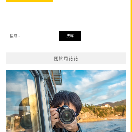
搜
尋
關
鍵
關於周花花
字: