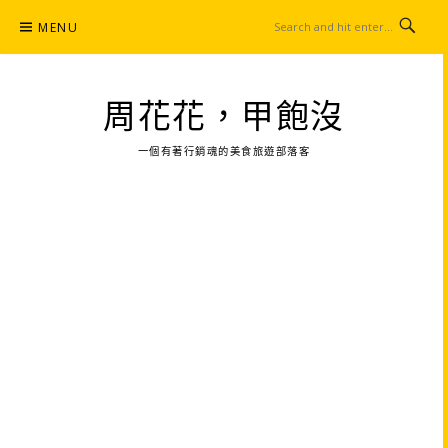
Skip
MENU
to
content
周花花，甲飽沒
一個有著行銷魂的美食旅遊部落客