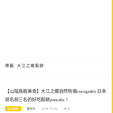
標籤:
大江之鄉鬆餅
【山陰鳥取美食】大江之郷自然牧場cocogaden 日本
排名前三名的好吃鬆餅pancake！
吃在鳥取
周花花
2018-10-20
0