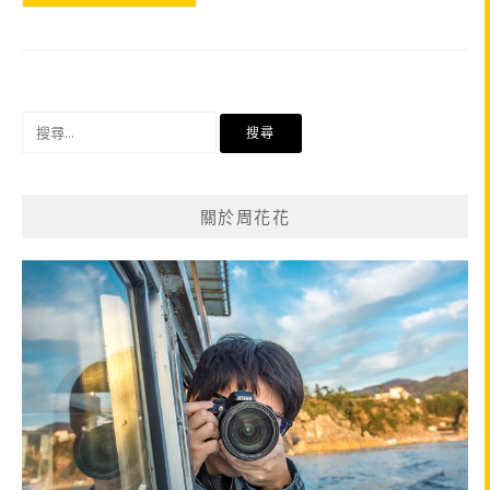
搜
尋
關
鍵
關於周花花
字: