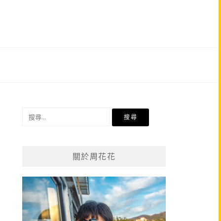
搜
尋
關
鍵
關於周花花
字: