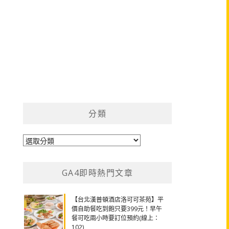
分類
分
類
GA4即時熱門文章
【台北漢普頓酒店洛可可茶苑】平
價自助餐吃到飽只要399元！早午
餐可吃兩小時要訂位預約(線上：
102)