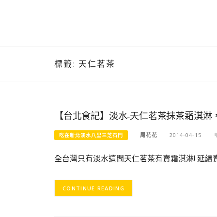
標籤:
天仁茗茶
【台北食記】淡水-天仁茗茶抹茶霜淇淋
周花花
2014-04-15
吃在新北淡水八里三芝石門
全台灣只有淡水這間天仁茗茶有賣霜淇淋! 延續
CONTINUE READING