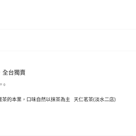
，全台獨賣
0
賣茶的本業，口味自然以抹茶為主 天仁茗茶(淡水二店)