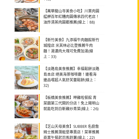
【萬華龍山寺美食小吃】川業肉圓
艋舺百年紅糟肉圓傳承四代老店！
油炸清蒸肉圓都推薦(線上：88)
【新竹美食】九添福牛肉麵館新竹
城隍店 米其林必比登推薦牛肉
麵！湯濃肉大塊可免費加湯(線
上：33)
【淡路島美食推薦】幸福鬆餅淡路
島本店 絕美海景咖啡廳！邊看海
邊品嚐超人氣舒芙蕾鬆餅(線上：
32)
【板橋美食推薦】呷雞啦餐館 青
菜園第三代開的分店！免上陽明山
就能吃到白斬雞炒青菜(線上：26)
【芝山天母美食】SUBBER 名廚詹
姆士推薦潛艇堡專賣店！菜單推薦
商業午餐起司馬鈴薯(線上：22)