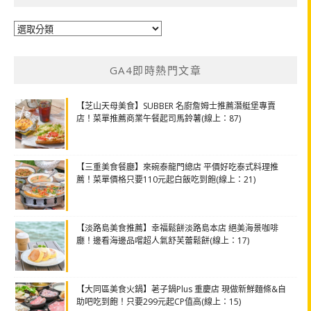
分
類
GA4即時熱門文章
【芝山天母美食】SUBBER 名廚詹姆士推薦潛艇堡專賣
店！菜單推薦商業午餐起司馬鈴薯(線上：87)
【三重美食餐廳】來碗泰龍門總店 平價好吃泰式料理推
薦！菜單價格只要110元起白飯吃到飽(線上：21)
【淡路島美食推薦】幸福鬆餅淡路島本店 絕美海景咖啡
廳！邊看海邊品嚐超人氣舒芙蕾鬆餅(線上：17)
【大同區美食火鍋】荖子鍋Plus 重慶店 現做新鮮麵條&自
助吧吃到飽！只要299元起CP值高(線上：15)