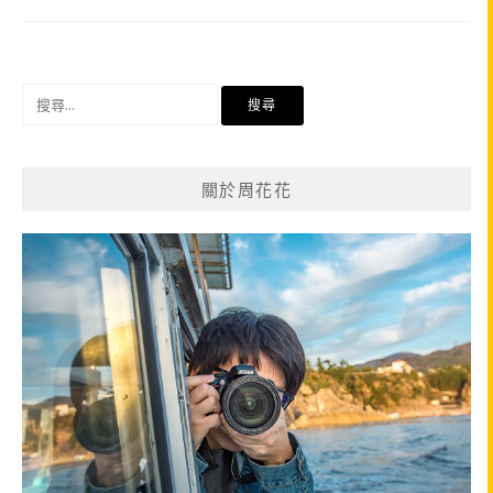
搜
尋
關
鍵
關於周花花
字: