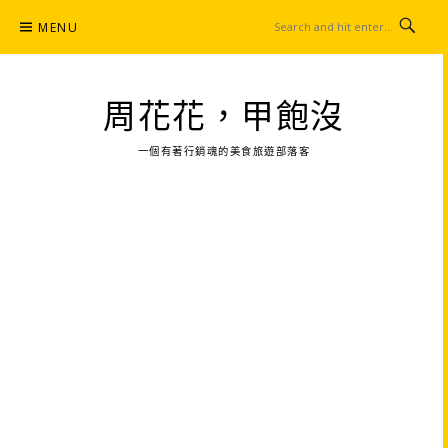
Skip
MENU
to
content
周花花，甲飽沒
一個有著行銷魂的美食旅遊部落客