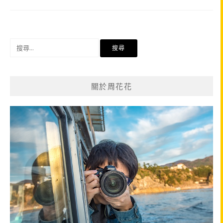
搜
尋
關
鍵
關於周花花
字: