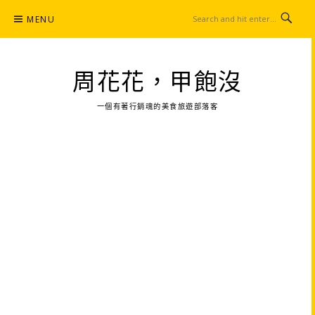
Skip
MENU
to
content
周花花，甲飽沒
一個有著行銷魂的美食旅遊部落客