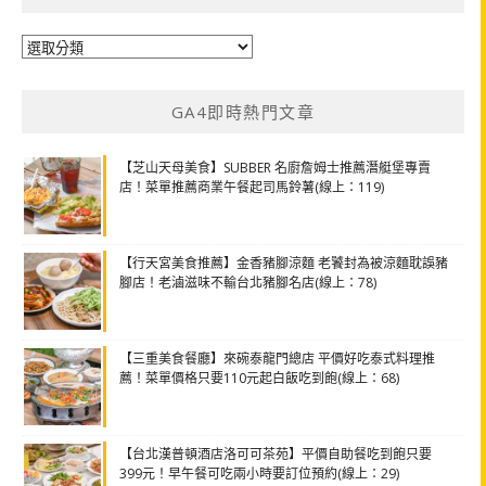
分
類
GA4即時熱門文章
【芝山天母美食】SUBBER 名廚詹姆士推薦潛艇堡專賣
店！菜單推薦商業午餐起司馬鈴薯(線上：119)
【行天宮美食推薦】金香豬腳涼麵 老饕封為被涼麵耽誤豬
腳店！老滷滋味不輸台北豬腳名店(線上：78)
【三重美食餐廳】來碗泰龍門總店 平價好吃泰式料理推
薦！菜單價格只要110元起白飯吃到飽(線上：68)
【台北漢普頓酒店洛可可茶苑】平價自助餐吃到飽只要
399元！早午餐可吃兩小時要訂位預約(線上：29)