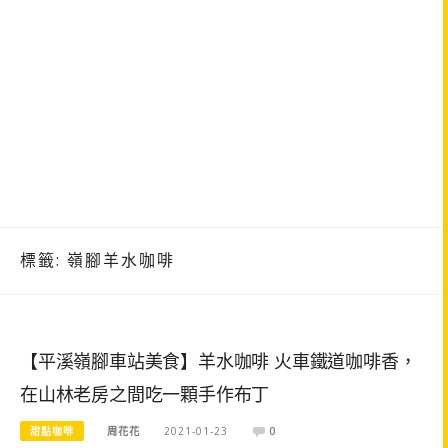
標籤:
嶺腳羊水咖啡
【平溪嶺腳車站美食】羊水咖啡 火車鐵道咖啡香，
在山林老房之間吃一顆手作布丁
甜點咖啡
周花花
2021-01-23
0