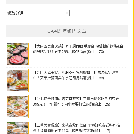
分
類
GA4即時熱門文章
【大同區美食火鍋】荖子鍋Plus 重慶店 現做新鮮麵條&自
助吧吃到飽！只要299元起CP值高(線上：70)
【芝山天母美食】SUBBER 名廚詹姆士推薦潛艇堡專賣
店！菜單推薦商業午餐起司馬鈴薯(線上：66)
【台北漢普頓酒店洛可可茶苑】平價自助餐吃到飽只要
399元！早午餐可吃兩小時要訂位預約(線上：29)
【三重美食餐廳】來碗泰龍門總店 平價好吃泰式料理推
薦！菜單價格只要110元起白飯吃到飽(線上：17)