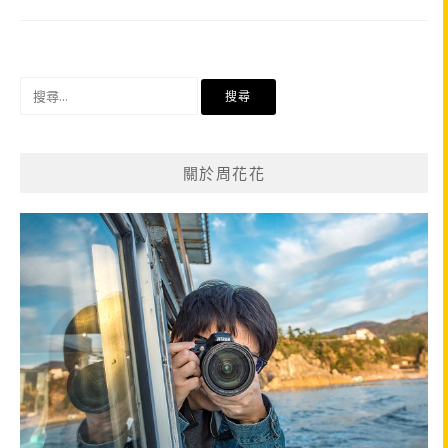
搜
尋
關
鍵
關於周花花
字: