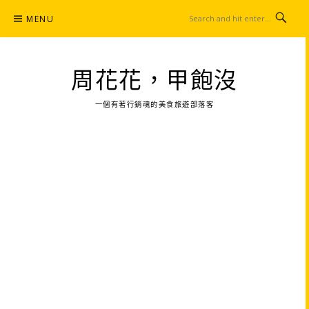
Skip
MENU
to
content
周花花，甲飽沒
一個有著行銷魂的美食旅遊部落客