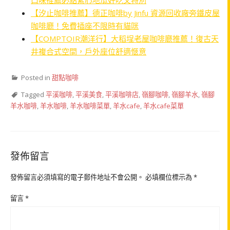
口味推薦必點紫心地瓜好吃又特別
【汐止咖啡推薦】德正咖啡by Jinfu 資源回收廠旁鐵皮屋
咖啡廳！免費插座不限時有貓咪
【COMPTOIR潮洋行】大稻埕老屋咖啡廳推薦！復古天
井複合式空間，戶外座位舒適愜意
Posted in
甜點咖啡
Tagged
平溪咖啡
,
平溪美食
,
平溪咖啡店
,
嶺腳咖啡
,
嶺腳羊水
,
嶺腳
羊水咖啡
,
羊水咖啡
,
羊水咖啡菜單
,
羊水cafe
,
羊水cafe菜單
發佈留言
發佈留言必須填寫的電子郵件地址不會公開。
必填欄位標示為
*
留言
*