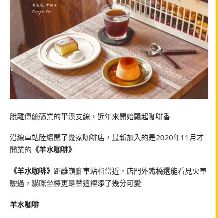
脫離傳統礦業的平溪支線，近年來開始飄起咖啡香
沿線車站陸續開了幾家咖啡店，最新加入的是2020年11月才
開業的
《羊水咖啡》
《羊水咖啡》
距離嶺腳車站相當近，店門外鐵橋還能看見火車
駛過，貓咪坐檯更是替這裡添了幾分可愛
羊水咖啡