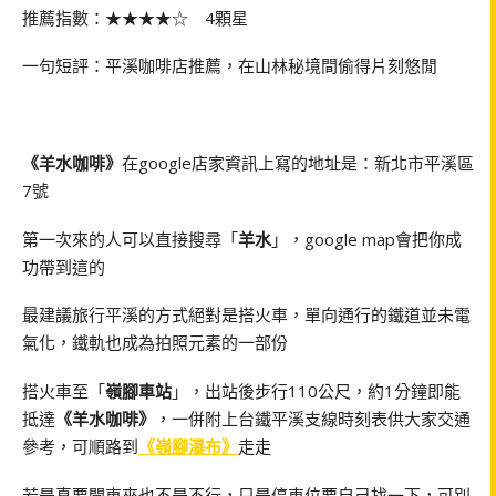
推薦指數：★★★★☆ 4顆星
一句短評：平溪咖啡店推薦，在山林秘境間偷得片刻悠閒
《羊水咖啡》
在google店家資訊上寫的地址是：新北市平溪區
7號
第一次來的人可以直接搜尋「
羊水
」，google map會把你成
功帶到這的
最建議旅行平溪的方式絕對是搭火車，單向通行的鐵道並未電
氣化，鐵軌也成為拍照元素的一部份
搭火車至「
嶺腳車站
」，出站後步行110公尺，約1分鐘即能
抵達
《羊水咖啡》
，一併附上台鐵平溪支線時刻表供大家交通
參考，可順路到
《嶺腳瀑布》
走走
若是真要開車來也不是不行，只是停車位要自己找一下，可別