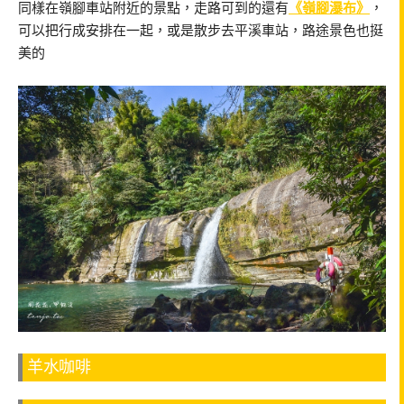
同樣在嶺腳車站附近的景點，走路可到的還有
《嶺腳瀑布》
，
可以把行成安排在一起，或是散步去平溪車站，路途景色也挺
美的
羊水咖啡