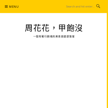
Skip
MENU
to
content
周花花，甲飽沒
一個有著行銷魂的美食旅遊部落客