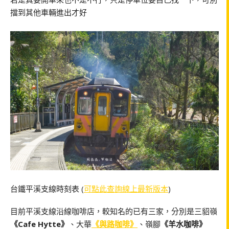
擋到其他車輛進出才好
台鐵平溪支線時刻表 (
可點此查詢線上最新版本
)
目前平溪支線沿線咖啡店，較知名的已有三家，分別是三貂嶺
《Cafe Hytte》
、大華
《與路咖啡》
、嶺腳
《羊水咖啡》