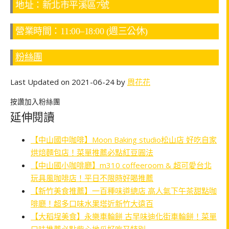
地址：新北市平溪區7號
營業時間：11:00–18:00 (週三公休)
粉絲團
Last Updated on 2021-06-24 by
周花花
按讚加入粉絲團
延伸閱讀
【中山國中咖啡】Moon Baking studio松山店 好吃自家
烘焙麵包店！菜單推薦必點紅豆圓法
【中山國小咖啡廳】m310 coffeeroom & 超可愛台北
玩具風咖啡店！平日不限時好喝推薦
【新竹美食推薦】一百種味道總店 高人氣下午茶甜點咖
啡廳！超多口味水果塔近新竹大遠百
【大稻埕美食】永樂車輪餅 古早味迪化街車輪餅！菜單