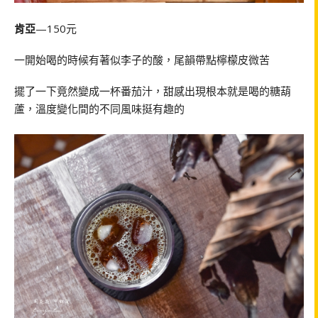
肯亞
—150元
一開始喝的時候有著似李子的酸，尾韻帶點檸檬皮微苦
擺了一下竟然變成一杯番茄汁，甜感出現根本就是喝的糖葫
蘆，溫度變化間的不同風味挺有趣的