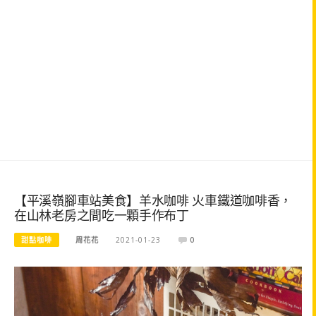
【平溪嶺腳車站美食】羊水咖啡 火車鐵道咖啡香，
在山林老房之間吃一顆手作布丁
甜點咖啡
周花花
2021-01-23
0