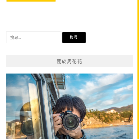
搜
尋
關
鍵
關於周花花
字: