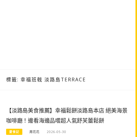
標籤:
幸福班戟 淡路島TERRACE
【淡路島美食推薦】幸福鬆餅淡路島本店 絕美海景
咖啡廳！邊看海邊品嚐超人氣舒芙蕾鬆餅
愛食記
周花花
2026-05-30